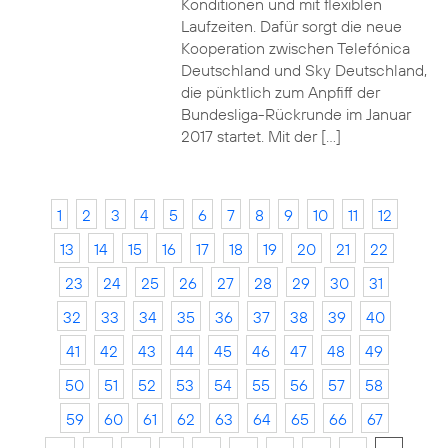
Konditionen und mit flexiblen
Laufzeiten. Dafür sorgt die neue
Kooperation zwischen Telefónica
Deutschland und Sky Deutschland,
die pünktlich zum Anpfiff der
Bundesliga-Rückrunde im Januar
2017 startet. Mit der […]
1
2
3
4
5
6
7
8
9
10
11
12
13
14
15
16
17
18
19
20
21
22
23
24
25
26
27
28
29
30
31
32
33
34
35
36
37
38
39
40
41
42
43
44
45
46
47
48
49
50
51
52
53
54
55
56
57
58
59
60
61
62
63
64
65
66
67