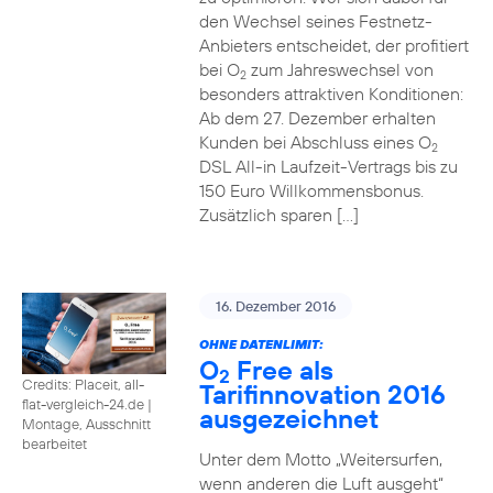
den Wechsel seines Festnetz-
Anbieters entscheidet, der profitiert
bei O
zum Jahreswechsel von
2
besonders attraktiven Konditionen:
Ab dem 27. Dezember erhalten
Kunden bei Abschluss eines O
2
DSL All-in Laufzeit-Vertrags bis zu
150 Euro Willkommensbonus.
Zusätzlich sparen […]
16. Dezember 2016
OHNE DATENLIMIT:
O
Free als
2
Credits: Placeit, all-
Tarifinnovation 2016
flat-vergleich-24.de
|
ausgezeichnet
Montage, Ausschnitt
bearbeitet
Unter dem Motto „Weitersurfen,
wenn anderen die Luft ausgeht“