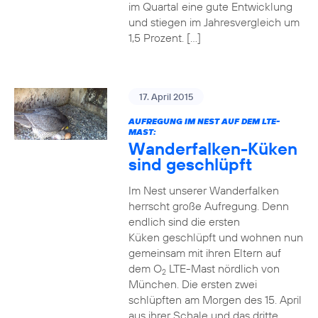
im Quartal eine gute Entwicklung
und stiegen im Jahresvergleich um
1,5 Prozent. […]
17. April 2015
AUFREGUNG IM NEST AUF DEM LTE-
MAST:
Wanderfalken-Küken
sind geschlüpft
Im Nest unserer Wanderfalken
herrscht große Aufregung. Denn
endlich sind die ersten
Küken geschlüpft und wohnen nun
gemeinsam mit ihren Eltern auf
dem O
LTE-Mast nördlich von
2
München. Die ersten zwei
schlüpften am Morgen des 15. April
aus ihrer Schale und das dritte