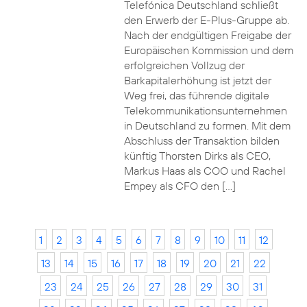
Telefónica Deutschland schließt
den Erwerb der E-Plus-Gruppe ab.
Nach der endgültigen Freigabe der
Europäischen Kommission und dem
erfolgreichen Vollzug der
Barkapitalerhöhung ist jetzt der
Weg frei, das führende digitale
Telekommunikationsunternehmen
in Deutschland zu formen. Mit dem
Abschluss der Transaktion bilden
künftig Thorsten Dirks als CEO,
Markus Haas als COO und Rachel
Empey als CFO den […]
1
2
3
4
5
6
7
8
9
10
11
12
13
14
15
16
17
18
19
20
21
22
23
24
25
26
27
28
29
30
31