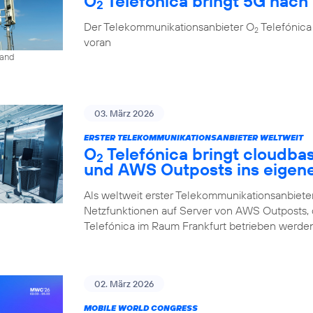
O
Telefónica bringt 5G nach 
2
Der Telekommunikationsanbieter O
Telefónica
2
voran
land
03. März 2026
ERSTER TELEKOMMUNIKATIONSANBIETER WELTWEIT
O
Telefónica bringt cloudba
2
und AWS Outposts ins eigen
Als weltweit erster Telekommunikationsanbieter
Netzfunktionen auf Server von AWS Outposts,
Telefónica im Raum Frankfurt betrieben werden
02. März 2026
MOBILE WORLD CONGRESS