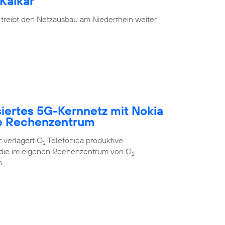
Kalkar
 treibt den Netzausbau am Niederrhein weiter
siertes 5G-Kernnetz mit Nokia
e Rechenzentrum
 verlagert O
Telefónica produktive
2
 die im eigenen Rechenzentrum von O
2
.