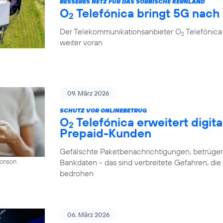
BESSERES NETZ FÜR DAS SORBISCHE KERNLAND
O
Telefónica bringt 5G nach
2
Der Telekommunikationsanbieter O
Telefónica
2
weiter voran
09. März 2026
SCHUTZ VOR ONLINEBETRUG
O
Telefónica erweitert digit
2
Prepaid-Kunden
Gefälschte Paketbenachrichtigungen, betrüger
Bankdaten - das sind verbreitete Gefahren, di
Donson
bedrohen
06. März 2026