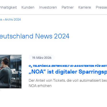
haltigkeit
Kunden
Investoren
Partner
Karriere
Presse
ws
Archiv 2024
Deutschland News 2024
19. März 2026
O
TELEFÓNICA ENTWICKELT KI-ASSISTENTEN FÜR NET
2
„NOA“ ist digitaler Sparrings
Der Anteil von Tickets, die voll automatisiert b
NOA erhöhen
f