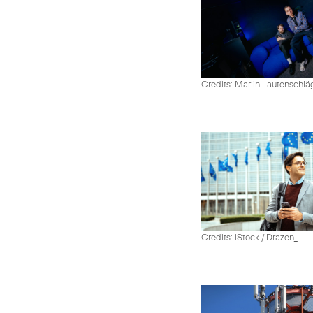
Credits: Marlin Lautenschlä
Credits: iStock / Drazen_