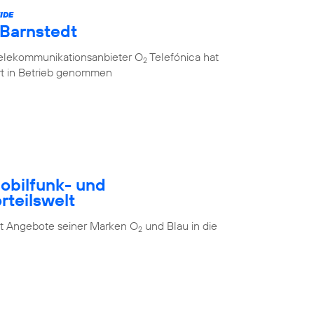
IDE
 Barnstedt
Telekommunikationsanbieter O
Telefónica hat
2
rt in Betrieb genommen
Mobilfunk- und
rteilswelt
t Angebote seiner Marken O
und Blau in die
2