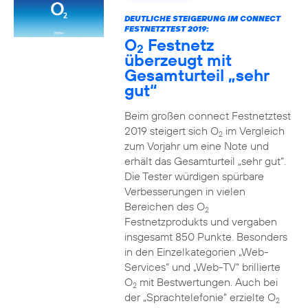
DEUTLICHE STEIGERUNG IM CONNECT
FESTNETZTEST 2019:
O
Festnetz
2
überzeugt mit
Gesamturteil „sehr
gut“
Beim großen connect Festnetztest
2019 steigert sich O
im Vergleich
2
zum Vorjahr um eine Note und
erhält das Gesamturteil „sehr gut“.
Die Tester würdigen spürbare
Verbesserungen in vielen
Bereichen des O
2
Festnetzprodukts und vergaben
insgesamt 850 Punkte. Besonders
in den Einzelkategorien „Web-
Services“ und „Web-TV“ brillierte
O
mit Bestwertungen. Auch bei
2
der „Sprachtelefonie“ erzielte O
2