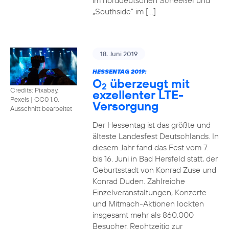
im norddeutschen Scheeßel und
„Southside“ im […]
18. Juni 2019
HESSENTAG 2019:
O
überzeugt mit
2
Credits: Pixabay,
exzellenter LTE-
Pexels
|
CC0 1.0,
Versorgung
Ausschnitt bearbeitet
Der Hessentag ist das größte und
älteste Landesfest Deutschlands. In
diesem Jahr fand das Fest vom 7.
bis 16. Juni in Bad Hersfeld statt, der
Geburtsstadt von Konrad Zuse und
Konrad Duden. Zahlreiche
Einzelveranstaltungen, Konzerte
und Mitmach-Aktionen lockten
insgesamt mehr als 860.000
Besucher. Rechtzeitig zur