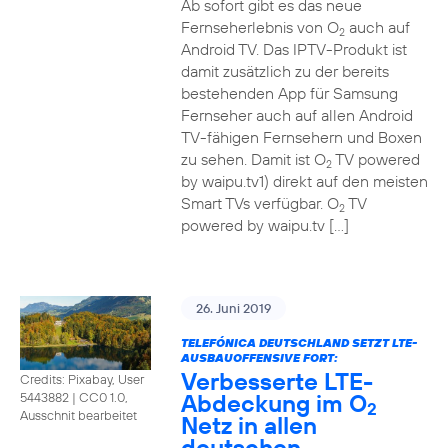
Ab sofort gibt es das neue
Fernseherlebnis von O
auch auf
2
Android TV. Das IPTV-Produkt ist
damit zusätzlich zu der bereits
bestehenden App für Samsung
Fernseher auch auf allen Android
TV-fähigen Fernsehern und Boxen
zu sehen. Damit ist O
TV powered
2
by waipu.tv1) direkt auf den meisten
Smart TVs verfügbar. O
TV
2
powered by waipu.tv […]
26. Juni 2019
TELEFÓNICA DEUTSCHLAND SETZT LTE-
AUSBAUOFFENSIVE FORT:
Verbesserte LTE-
Credits: Pixabay, User
Abdeckung im O
5443882
|
CC0 1.0,
2
Ausschnit bearbeitet
Netz in allen
deutschen