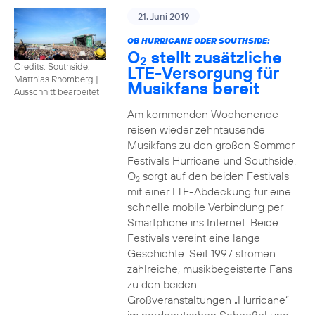
21. Juni 2019
OB HURRICANE ODER SOUTHSIDE:
O
stellt zusätzliche
2
Credits: Southside,
LTE-Versorgung für
Matthias Rhomberg
|
Musikfans bereit
Ausschnitt bearbeitet
Am kommenden Wochenende
reisen wieder zehntausende
Musikfans zu den großen Sommer-
Festivals Hurricane und Southside.
O
sorgt auf den beiden Festivals
2
mit einer LTE-Abdeckung für eine
schnelle mobile Verbindung per
Smartphone ins Internet. Beide
Festivals vereint eine lange
Geschichte: Seit 1997 strömen
zahlreiche, musikbegeisterte Fans
zu den beiden
Großveranstaltungen „Hurricane“