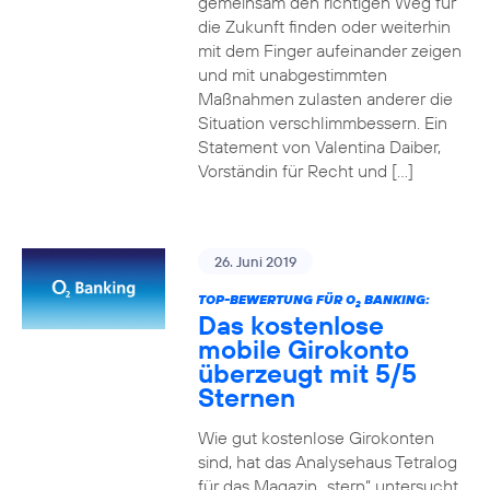
gemeinsam den richtigen Weg für
die Zukunft finden oder weiterhin
mit dem Finger aufeinander zeigen
und mit unabgestimmten
Maßnahmen zulasten anderer die
Situation verschlimmbessern. Ein
Statement von Valentina Daiber,
Vorständin für Recht und […]
26. Juni 2019
TOP-BEWERTUNG FÜR O
BANKING:
2
Das kostenlose
mobile Girokonto
überzeugt mit 5/5
Sternen
Wie gut kostenlose Girokonten
sind, hat das Analysehaus Tetralog
für das Magazin „stern“ untersucht.