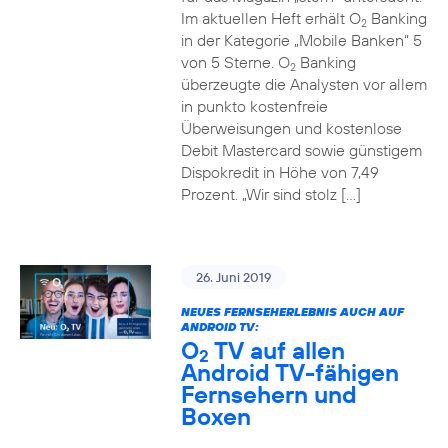
Im aktuellen Heft erhält O
Banking
2
in der Kategorie „Mobile Banken“ 5
von 5 Sterne. O
Banking
2
überzeugte die Analysten vor allem
in punkto kostenfreie
Überweisungen und kostenlose
Debit Mastercard sowie günstigem
Dispokredit in Höhe von 7,49
Prozent. „Wir sind stolz […]
26. Juni 2019
NEUES FERNSEHERLEBNIS AUCH AUF
ANDROID TV:
O
TV auf allen
2
Android TV-fähigen
Fernsehern und
Boxen