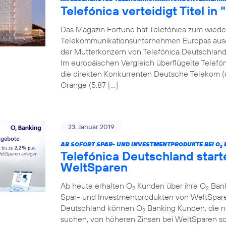
Telefónica verteidigt Titel in
Das Magazin Fortune hat Telefónica zum wiede
Telekommunikationsunternehmen Europas ausgez
der Mutterkonzern von Telefónica Deutschland a
Im europäischen Vergleich überflügelte Telefón
die direkten Konkurrenten Deutsche Telekom (
Orange (5,87 […]
23. Januar 2019
AB SOFORT SPAR- UND INVESTMENTPRODUKTE BEI O
2
Telefónica Deutschland start
WeltSparen
Ab heute erhalten O
Kunden über ihre O
Bank
2
2
Spar- und Investmentprodukten von WeltSparen
Deutschland können O
Banking Kunden, die 
2
suchen, von höheren Zinsen bei WeltSparen so