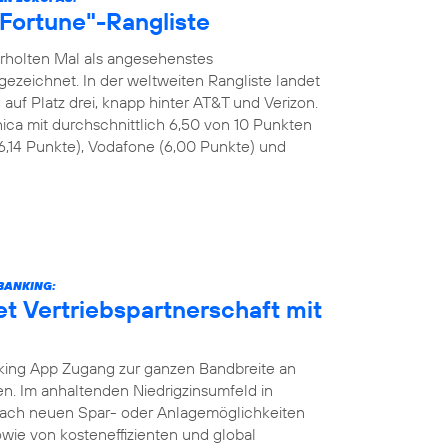
 "Fortune"-Rangliste
rholten Mal als angesehenstes
eichnet. In der weltweiten Rangliste landet
uf Platz drei, knapp hinter AT&T und Verizon.
ica mit durchschnittlich 6,50 von 10 Punkten
6,14 Punkte), Vodafone (6,00 Punkte) und
BANKING:
et Vertriebspartnerschaft mit
ing App Zugang zur ganzen Bandbreite an
. Im anhaltenden Niedrigzinsumfeld in
nach neuen Spar- oder Anlagemöglichkeiten
wie von kosteneffizienten und global