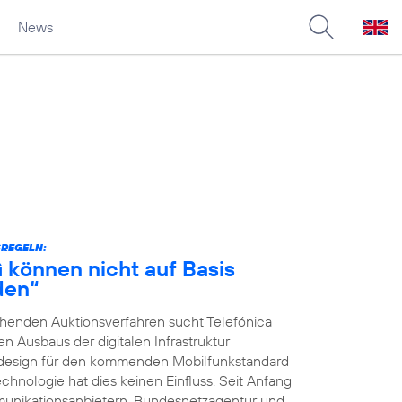
News
SREGELN:
G können nicht auf Basis
den“
ehenden Auktionsverfahren sucht Telefónica
 Ausbaus der digitalen Infrastruktur
nsdesign für den kommenden Mobilfunkstandard
chnologie hat dies keinen Einfluss. Seit Anfang
unikationsanbietern, Bundesnetzagentur und