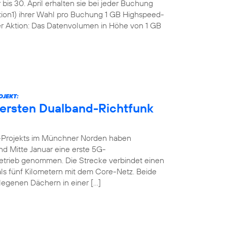
bis 30. April erhalten sie bei jeder Buchung
tion1) ihrer Wahl pro Buchung 1 GB Highspeed-
r Aktion: Das Datenvolumen in Höhe von 1 GB
OJEKT:
 ersten Dualband-Richtfunk
-Projekts im Münchner Norden haben
nd Mitte Januar eine erste 5G-
n Betrieb genommen. Die Strecke verbindet einen
ls fünf Kilometern mit dem Core-Netz. Beide
legenen Dächern in einer […]