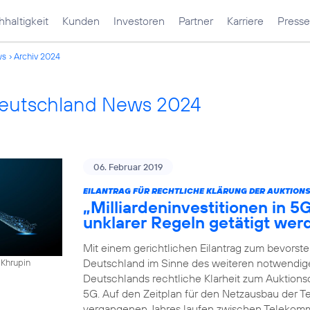
haltigkeit
Kunden
Investoren
Partner
Karriere
Presse
ws
Archiv 2024
Deutschland News 2024
06. Februar 2019
EILANTRAG FÜR RECHTLICHE KLÄRUNG DER AUKTION
„Milliardeninvestitionen in 5
unklarer Regeln getätigt wer
Mit einem gerichtlichen Eilantrag zum bevorst
Deutschland im Sinne des weiteren notwendigen
 Khrupin
Deutschlands rechtliche Klarheit zum Auktio
5G. Auf den Zeitplan für den Netzausbau der Te
vergangenen Jahres laufen zwischen Telekomm