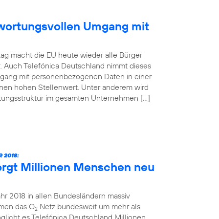
ntwortungsvollen Umgang mit
ag macht die EU heute wieder alle Bürger
t. Auch Telefónica Deutschland nimmt dieses
mgang mit personenbezogenen Daten in einer
inen hohen Stellenwert. Unter anderem wird
atungsstruktur im gesamten Unternehmen […]
 2018:
orgt Millionen Menschen neu
ahr 2018 in allen Bundesländern massiv
hmen das O
Netz bundesweit um mehr als
2
glicht es Telefónica Deutschland Millionen