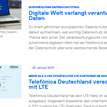
EUROPÄISCHER DATENSCHUTZTAG:
Digitale Welt verlangt vera
Daten
Zu ihrem jährlichen europäischen Datenschutzt
darauf aufmerksam, wie wichtig Datenschutz is
amed_hassan
|
tet
Thema sehr ernst. Der verantwortungsvolle U
zunehmend digitalen Welt hat bei Telefónica e
der Datenschutz über eine weitreichende Ber
25. Januar 2019
MEHR ALS 6.700 ZUSÄTZLICHE LTE-STATIONEN IM JAHR
Telefónica Deutschland vers
mit LTE
Telefónica Deutschland hat sein LTE-Netz im J
ausgebaut. Insgesamt erweiterte das Unterne
6.700 zusätzliche LTE-Stationen. Dadurch ermö