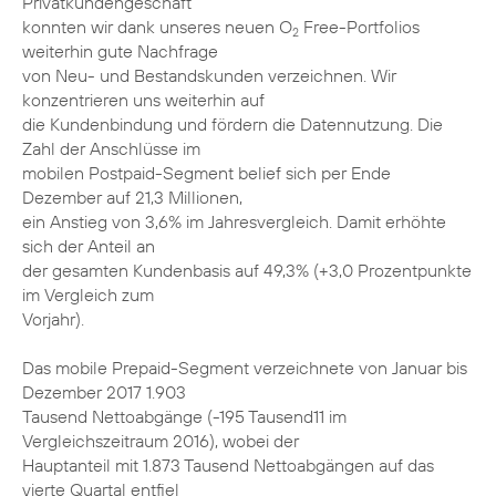
Privatkundengeschäft
konnten wir dank unseres neuen O
Free-Portfolios
2
weiterhin gute Nachfrage
von Neu- und Bestandskunden verzeichnen. Wir
konzentrieren uns weiterhin auf
die Kundenbindung und fördern die Datennutzung. Die
Zahl der Anschlüsse im
mobilen Postpaid-Segment belief sich per Ende
Dezember auf 21,3 Millionen,
ein Anstieg von 3,6% im Jahresvergleich. Damit erhöhte
sich der Anteil an
der gesamten Kundenbasis auf 49,3% (+3,0 Prozentpunkte
im Vergleich zum
Vorjahr).
Das mobile Prepaid-Segment verzeichnete von Januar bis
Dezember 2017 1.903
Tausend Nettoabgänge (-195 Tausend11 im
Vergleichszeitraum 2016), wobei der
Hauptanteil mit 1.873 Tausend Nettoabgängen auf das
vierte Quartal entfiel