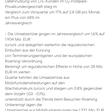
Datennutzung von LTE-Kunden im O
-Postpaid-
2
Privatkundengeschäft stieg im
Vergleich zum Vorquartal um 17% auf 2,8 GB pro Monat,
ein Plus von 68% im
Jahresvergleich.
- Die Umsatzerlöse gingen im Jahresvergleich um 1,6% auf
1.904 Mio. EUR
zurück und spiegelten weiterhin die regulatorischen
Einbußen aus der Kürzung
von Terminierungsentgelten und der europäischen
Roaming-Verordnung.
Bereinigt um regulatorischen Effekte in Höhe von 28 Mio.
EUR im vierten
Quartal kehrten die Umsatzerlöse aus
Mobilfunkdienstleistungen auf den
Wachstumskurs zurück und stiegen um 0,8% gegenüber
dem Vorjahr (Q3: -0,1%),
unterstützt durch die Trends beim Besucher-Roaming.
Unbereinigt lagen die
Umsatzerlöse aus Mobilfunkleistungen bei 1.332 Mio. EUR