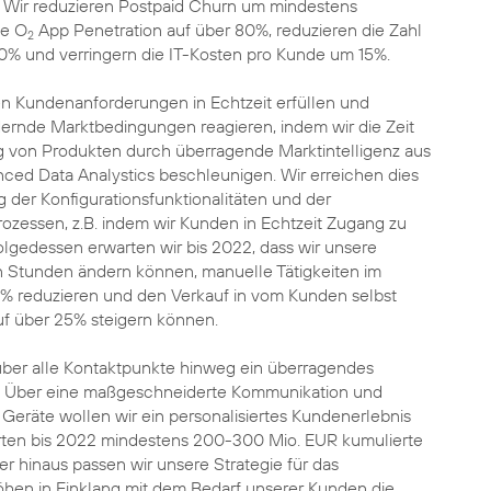
: Wir reduzieren Postpaid Churn um mindestens
ie O
App Penetration auf über 80%, reduzieren die Zahl
2
40% und verringern die IT-Kosten pro Kunde um 15%.
len Kundenanforderungen in Echtzeit erfüllen und
dernde Marktbedingungen reagieren, indem wir die Zeit
ng von Produkten durch überragende Marktintelligenz aus
ced Data Analystics beschleunigen. Wir erreichen dies
 der Konfigurationsfunktionalitäten und der
ozessen, z.B. indem wir Kunden in Echtzeit Zugang zu
olgedessen erwarten wir bis 2022, dass wir unsere
n Stunden ändern können, manuelle Tätigkeiten im
% reduzieren und den Verkauf in vom Kunden selbst
uf über 25% steigern können.
 über alle Kontaktpunkte hinweg ein überragendes
. Über eine maßgeschneiderte Kommunikation und
Geräte wollen wir ein personalisiertes Kundenerlebnis
rten bis 2022 mindestens 200-300 Mio. EUR kumulierte
er hinaus passen wir unsere Strategie für das
hen in Einklang mit dem Bedarf unserer Kunden die