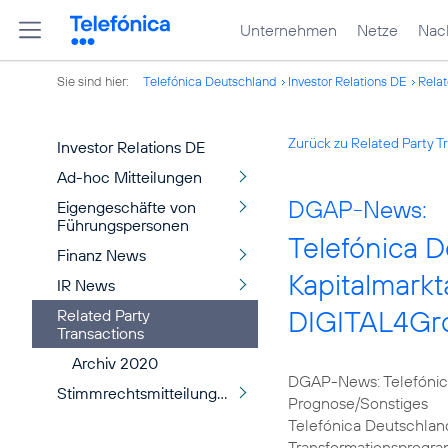
Unternehmen
Netze
Nach
Sie sind hier:
Telefónica Deutschland
Investor Relations DE
Relat
Zurück zu Related Party T
Investor Relations DE
Ad-hoc Mitteilungen
DGAP-News:
Eigengeschäfte von
Führungspersonen
Telefónica D
Finanz News
Kapitalmark
IR News
DIGITAL4Gr
Related Party
Transactions
Archiv 2020
DGAP-News: Telefónica
Stimmrechtsmitteilungen
Prognose/Sonstiges
Telefónica Deutschland
Transformationsprogr