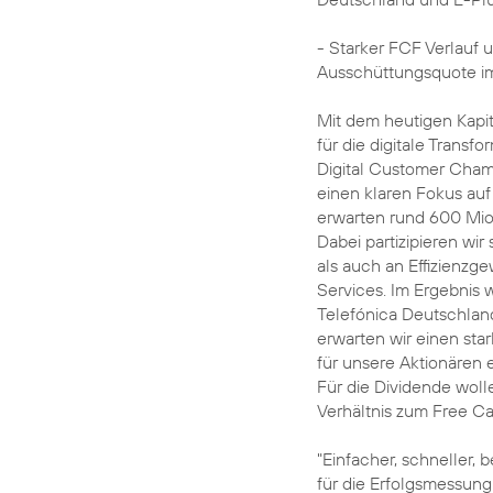
- Starker FCF Verlauf 
Ausschüttungsquote im
Mit dem heutigen Kapit
für die digitale Trans
Digital Customer Cham
einen klaren Fokus auf 
erwarten rund 600 Mio
Dabei partizipieren w
als auch an Effizienzg
Services. Im Ergebnis w
Telefónica Deutschland
erwarten wir einen sta
für unsere Aktionären 
Für die Dividende woll
Verhältnis zum Free Ca
"Einfacher, schneller,
für die Erfolgsmessung