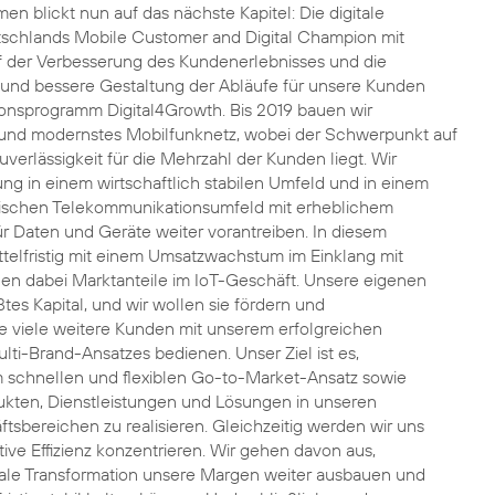
en blickt nun auf das nächste Kapitel: Die digitale
tschlands Mobile Customer and Digital Champion mit
f der Verbesserung des Kundenerlebnisses und die
 und bessere Gestaltung der Abläufe für unsere Kunden
ionsprogramm Digital4Growth. Bis 2019 bauen wir
und modernstes Mobilfunknetz, wobei der Schwerpunkt auf
erlässigkeit für die Mehrzahl der Kunden liegt. Wir
g in einem wirtschaftlich stabilen Umfeld und in einem
mischen Telekommunikationsumfeld mit erheblichem
r Daten und Geräte weiter vorantreiben. In diesem
telfristig mit einem Umsatzwachstum im Einklang mit
n dabei Marktanteile im IoT-Geschäft. Unsere eigenen
tes Kapital, und wir wollen sie fördern und
e viele weitere Kunden mit unserem erfolgreichen
ti-Brand-Ansatzes bedienen. Unser Ziel ist es,
m schnellen und flexiblen Go-to-Market-Ansatz sowie
ukten, Dienstleistungen und Lösungen in unseren
sbereichen zu realisieren. Gleichzeitig werden wir uns
tive Effizienz konzentrieren. Wir gehen davon aus,
itale Transformation unsere Margen weiter ausbauen und