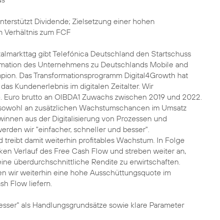
unterstützt Dividende; Zielsetzung einer hohen
 Verhältnis zum FCF
almarkttag gibt Telefónica Deutschland den Startschuss
formation des Unternehmens zu Deutschlands Mobile and
pion. Das Transformationsprogramm Digital4Growth hat
das Kundenerlebnis im digitalen Zeitalter. Wir
. Euro brutto an OIBDA1 Zuwachs zwischen 2019 und 2022.
ir sowohl an zusätzlichen Wachstumschancen im Umsatz
ewinnen aus der Digitalisierung von Prozessen und
erden wir "einfacher, schneller und besser".
 treibt damit weiterhin profitables Wachstum. In Folge
rken Verlauf des Free Cash Flow und streben weiter an,
eine überdurchschnittliche Rendite zu erwirtschaften.
en wir weiterhin eine hohe Ausschüttungsquote im
sh Flow liefern.
 besser" als Handlungsgrundsätze sowie klare Parameter