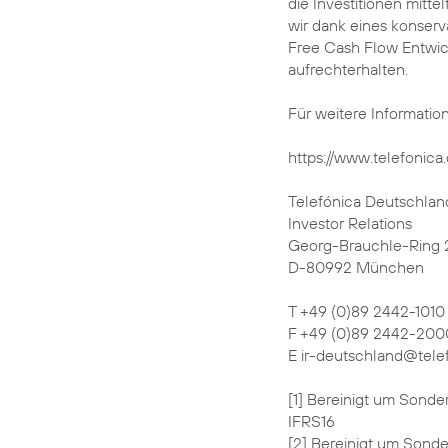
die Investitionen mitte
wir dank eines konserva
Free Cash Flow Entwick
aufrechterhalten.
Für weitere Informatio
https://www.telefonica.
Telefónica Deutschlan
Investor Relations
Georg-Brauchle-Ring 
D-80992 München
T +49 (0)89 2442-1010
F +49 (0)89 2442-200
E ir-deutschland@tele
[1] Bereinigt um Sonde
IFRS16
[2] Bereinigt um Sonde