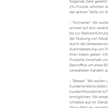
folgende Ziele gesetzt
2%-Punkte, erhöhen d
der aktiven Tarife um 
- "Schneller": Wir wol
schnell auf sich verän
bis zur Markteinführu
der Nutzung von Advan
durch die Verbesserung
Automatisierung von Pr
ihren Daten geben. Inf
Produkte innerhalb vo
Backoffice um etwa 80
verwalteten Kanälen a
- "Besser": Wir wollen
Kundenerlebnis bieten
kundenfreundliche IoT 
ermöglichen. Wir erwa
Umsätze aus Iot. Darüb
Shop-Netz an und erhö