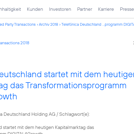
haltigkeit
Kunden
Investoren
Partner
Karriere
Presse
ed Party Transactions
Archiv 2018
Telefónica Deutschland ...programm DIGI
ransactions 2018
eutschland startet mit dem heutige
tag das Transformationsprogramm
owth
 Deutschland Holding AG / Schlagwort(e):
 startet mit dem heutigen Kapitalmarktag das
amm DIGITAL4Growth