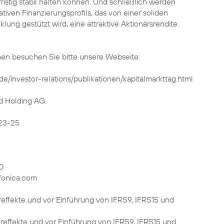
lfristig stabil halten können. Und schließlich werden
tiven Finanzierungsprofils, das von einer soliden
lung gestützt wird, eine attraktive Aktionärsrendite
nen besuchen Sie bitte unsere Webseite:
de/investor-relations/publikationen/kapitalmarkttag.html
d Holding AG
23-25
0
fonica.com
reffekte und vor Einführung von IFRS9, IFRS15 und
reffekte und vor Einführung von IFRS9, IFRS15 und