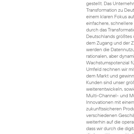
gestellt. Das Unternehm
Transformation zu Deu
einem klaren Fokus au
einfachere, schnellere
durch das Transformat
Deutschlands größtes 
dem Zugang und der Zuv
werden die Datennutzun
rationalen, aber dyna
Wachstumspotenzial fü
Umfeld rechnen wir mit
dem Markt und gewinne
Kunden sind unser größ
weiterentwickeln, sowi
Multi-Channel- und Mul
Innovationen mit eine
zukunftssicheren Prod
verschiedenen Geschäft
weiterhin auf die opera
dass wir durch die dig