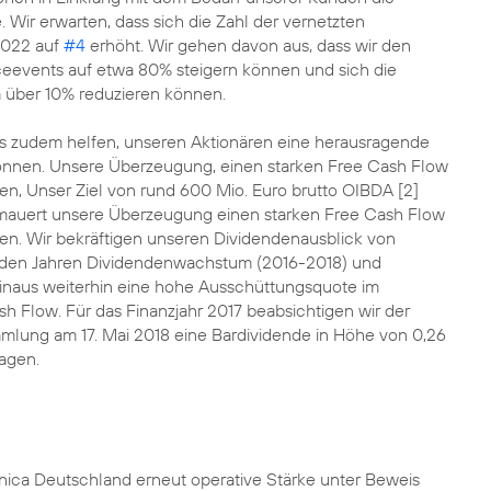
. Wir erwarten, dass sich die Zahl der vernetzten
2022 auf
#4
erhöht. Wir gehen davon aus, dass wir den
ceevents auf etwa 80% steigern können und sich die
 über 10% reduzieren können.
ns zudem helfen, unseren Aktionären eine herausragende
önnen. Unsere Überzeugung, einen starken Free Cash Flow
en, Unser Ziel von rund 600 Mio. Euro brutto OIBDA [2]
rmauert unsere Überzeugung einen starken Free Cash Flow
en. Wir bekräftigen unseren Dividendenausblick von
nden Jahren Dividendenwachstum (2016-2018) und
hinaus weiterhin eine hohe Ausschüttungsquote im
h Flow. Für das Finanzjahr 2017 beabsichtigen wir der
lung am 17. Mai 2018 eine Bardividende in Höhe von 0,26
lagen.
ónica Deutschland erneut operative Stärke unter Beweis