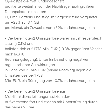
O
-Postpaid-Privatkundengeschäft
2
profitierte weiterhin von der Nachfrage nach größeren
Datenpakete in unserem
O
Free Portfolio und stieg im Vergleich zum Vorquartal
2
um +22% auf 3,4 GB
pro Monat, ein Zuwachs von +69% im Jahresvergleich.
- Die bereinigten2 Umsatzerlöse waren im Jahresvergleich
stabil (+0,1%) und
beliefen sich auf 1.773 Mio. EUR (-0,3% gegenüber Vorjahr
nach IAS 18
Rechnungslegung). Unter Einbeziehung negativer
regulatorischer Auswirkungen
in Höhe von 15 Mio. EUR (primär Roaming) lagen die
Umsatzerlöse bei 1.758
Mio. EUR, ein Rückgang von -0,7% im Jahresvergleich.
- Die bereinigten2 Umsatzerlöse aus
Mobilfunkdienstleistungen setzten den
Aufwärtstrend fort und stiegen mit Unterstützung durch
das neue O
Free