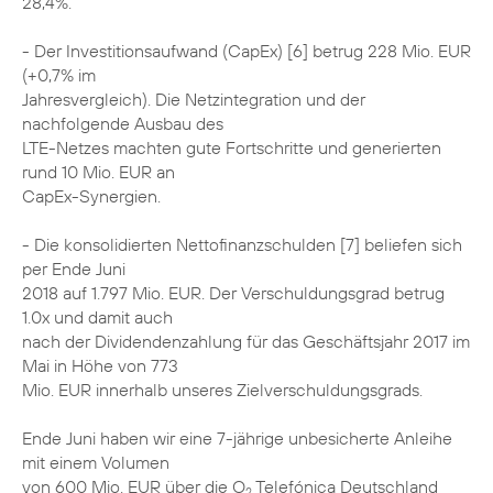
28,4%.
- Der Investitionsaufwand (CapEx) [6] betrug 228 Mio. EUR
(+0,7% im
Jahresvergleich). Die Netzintegration und der
nachfolgende Ausbau des
LTE-Netzes machten gute Fortschritte und generierten
rund 10 Mio. EUR an
CapEx-Synergien.
- Die konsolidierten Nettofinanzschulden [7] beliefen sich
per Ende Juni
2018 auf 1.797 Mio. EUR. Der Verschuldungsgrad betrug
1.0x und damit auch
nach der Dividendenzahlung für das Geschäftsjahr 2017 im
Mai in Höhe von 773
Mio. EUR innerhalb unseres Zielverschuldungsgrads.
Ende Juni haben wir eine 7-jährige unbesicherte Anleihe
mit einem Volumen
von 600 Mio. EUR über die O
Telefónica Deutschland
2