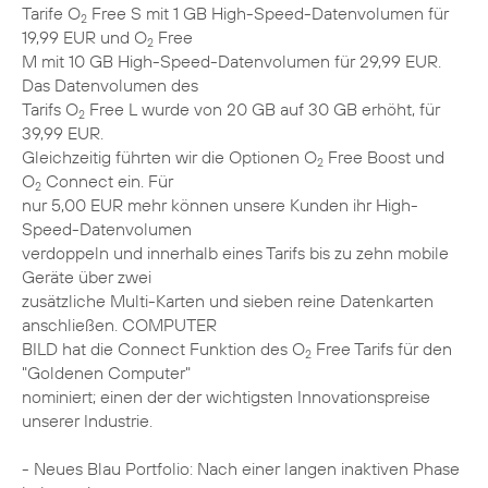
Tarife O
Free S mit 1 GB High-Speed-Datenvolumen für
2
19,99 EUR und O
Free
2
M mit 10 GB High-Speed-Datenvolumen für 29,99 EUR.
Das Datenvolumen des
Tarifs O
Free L wurde von 20 GB auf 30 GB erhöht, für
2
39,99 EUR.
Gleichzeitig führten wir die Optionen O
Free Boost und
2
O
Connect ein. Für
2
nur 5,00 EUR mehr können unsere Kunden ihr High-
Speed-Datenvolumen
verdoppeln und innerhalb eines Tarifs bis zu zehn mobile
Geräte über zwei
zusätzliche Multi-Karten und sieben reine Datenkarten
anschließen. COMPUTER
BILD hat die Connect Funktion des O
Free Tarifs für den
2
"Goldenen Computer"
nominiert; einen der der wichtigsten Innovationspreise
unserer Industrie.
- Neues Blau Portfolio: Nach einer langen inaktiven Phase