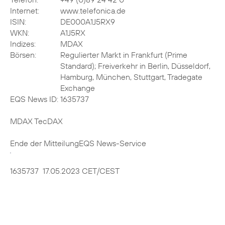
Internet:
www.telefonica.de
ISIN:
DE000A1J5RX9
WKN:
A1J5RX
Indizes:
MDAX
Börsen:
Regulierter Markt in Frankfurt (Prime
Standard); Freiverkehr in Berlin, Düsseldorf,
Hamburg, München, Stuttgart, Tradegate
Exchange
EQS News ID:
1635737
MDAX TecDAX
Ende der Mitteilung
EQS News-Service
1635737 17.05.2023 CET/CEST