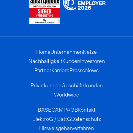
Home
Unternehmen
Netze
Nachhaltigkeit
Kunden
Investoren
Partner
Karriere
Presse
News
Privatkunden
Geschäftskunden
Worldwide
BASECAMP
AGB
Kontakt
ElektroG / BattG
Datenschutz
Hinweisgeberverfahren