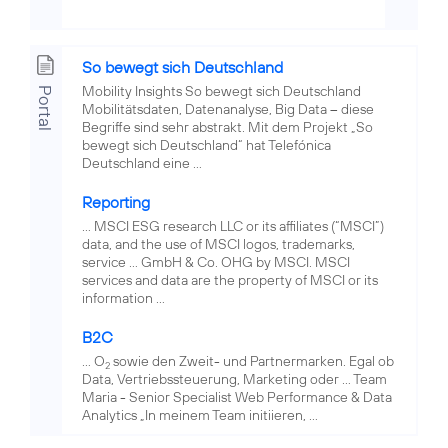
So bewegt sich Deutschland
Mobility Insights So bewegt sich Deutschland
Portal
Mobilitätsdaten, Datenanalyse, Big Data – diese
Begriffe sind sehr abstrakt. Mit dem Projekt „So
bewegt sich Deutschland“ hat Telefónica
Deutschland eine ...
Reporting
... MSCI ESG research LLC or its affiliates (“MSCI”)
data, and the use of MSCI logos, trademarks,
service ... GmbH & Co. OHG by MSCI. MSCI
services and data are the property of MSCI or its
information ...
B2C
... O
sowie den Zweit- und Partnermarken. Egal ob
2
Data, Vertriebssteuerung, Marketing oder ... Team
Maria - Senior Specialist Web Performance & Data
Analytics „In meinem Team initiieren, ...