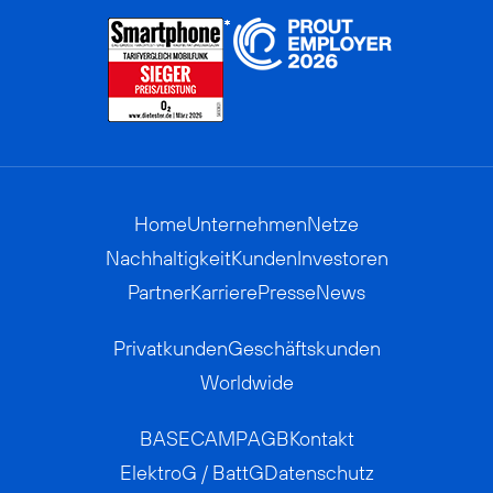
Home
Unternehmen
Netze
Nachhaltigkeit
Kunden
Investoren
Partner
Karriere
Presse
News
Privatkunden
Geschäftskunden
Worldwide
BASECAMP
AGB
Kontakt
ElektroG / BattG
Datenschutz