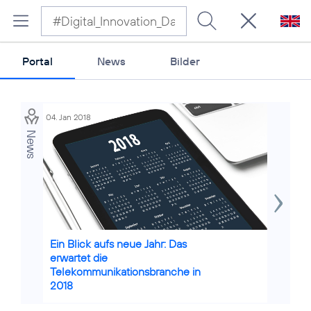
Portal
News
Bilder
04. Jan 2018
10. Okt 201
News
Credits: Pixabay User geralt
|
Foto: CC0 1.0, Ausschnitt
Credits: C
Ein Blick aufs neue Jahr: Das
Strateg
bearbeitet
erwartet die
Digital
Telekommunikationsbranche in
digital 
2018
Innovat