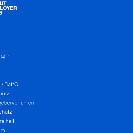
AMP
 / BattG
hutz
geberverfahren
chutz
reiheit
um