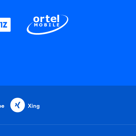
be
Xing