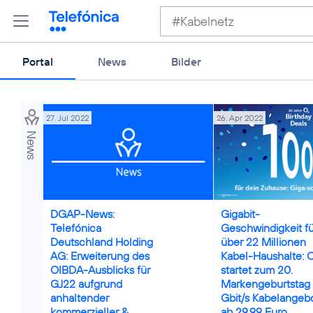
Portal
News
Bilder
27. Jul 2022
26. Apr 2022
News
DGAP-News:
Gigabit-
Telefónica
Geschwindigkeit fü
Deutschland Holding
über 22 Millionen
AG: Erweiterung des
Kabel-Haushalte: 
OIBDA-Ausblicks für
startet zum 20.
GJ22 aufgrund
Markengeburtstag 
anhaltender
Gbit/s Kabelangeb
kommerzieller &
ab 29,99 Euro