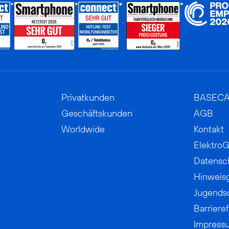
Privatkunden
BASEC
Geschäftskunden
AGB
Worldwide
Kontakt
ElektroG
Datensc
Hinweis
Jugends
Barrieref
Impress