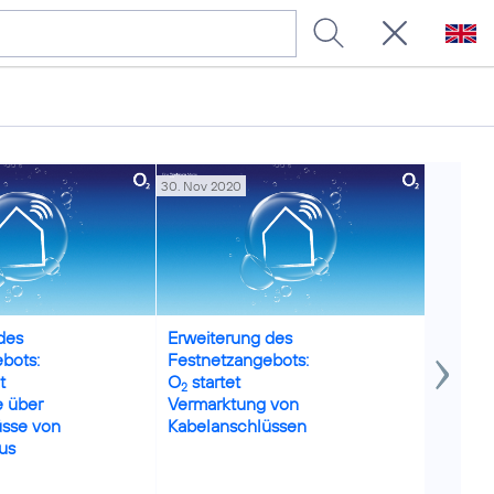
30. Nov 2020
30. Nov 2
des
Erweiterung des
Zitat W
bots:
Festnetzangebots:
Metze,
t
O
startet
ab sofo
2
e über
Vermarktung von
Kabelh
üsse von
Kabelanschlüssen
erhältli
us