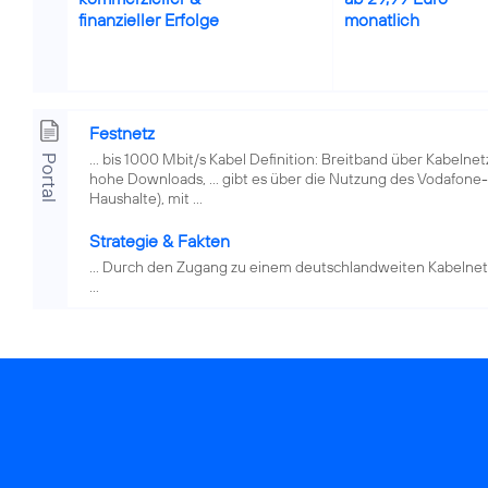
finanzieller Erfolge
monatlich
Festnetz
... bis 1000 Mbit/s Kabel Definition: Breitband über Kabelnet
Portal
hohe Downloads, ... gibt es über die Nutzung des Vodafone
Haushalte), mit ...
Strategie & Fakten
... Durch den Zugang zu einem deutschlandweiten Kabelne
...