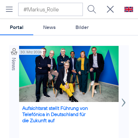
Portal
News
Bilder
30. Mrz 2026
07. Nov 2
News
Credits: Telefónica Deutschland
Aufsichtsrat stellt Führung von
Aufsich
Telefónica in Deutschland für
Deutsc
die Zukunft auf
ernennt
Hesse 
Vorsta