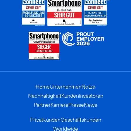
Home
Unternehmen
Netze
Nachhaltigkeit
Kunden
Investoren
Partner
Karriere
Presse
News
Privatkunden
Geschäftskunden
Worldwide