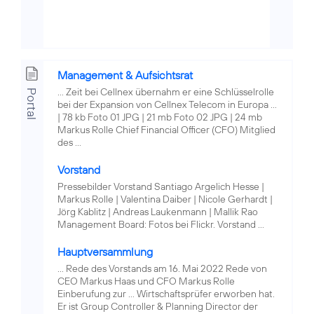
Management & Aufsichtsrat
... Zeit bei Cellnex übernahm er eine Schlüsselrolle
Portal
bei der Expansion von Cellnex Telecom in Europa ...
| 78 kb Foto 01 JPG | 21 mb Foto 02 JPG | 24 mb
Markus Rolle Chief Financial Officer (CFO) Mitglied
des ...
Vorstand
Pressebilder Vorstand Santiago Argelich Hesse |
Markus Rolle | Valentina Daiber | Nicole Gerhardt |
Jörg Kablitz | Andreas Laukenmann | Mallik Rao
Management Board: Fotos bei Flickr. Vorstand ...
Hauptversammlung
... Rede des Vorstands am 16. Mai 2022 Rede von
CEO Markus Haas und CFO Markus Rolle
Einberufung zur ... Wirtschaftsprüfer erworben hat.
Er ist Group Controller & Planning Director der