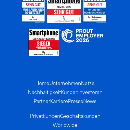
Home
Unternehmen
Netze
Nachhaltigkeit
Kunden
Investoren
Partner
Karriere
Presse
News
Privatkunden
Geschäftskunden
Worldwide