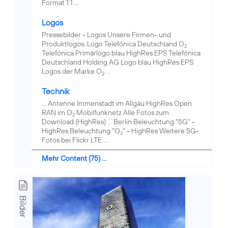
Format 1:1 ...
Logos
Pressebilder - Logos Unsere Firmen- und
Produktlogos. Logo Telefónica Deutschland O
2
Telefónica Primärlogo blau HighRes EPS Telefónica
Deutschland Holding AG Logo blau HighRes EPS
Logos der Marke O
...
2
Technik
... Antenne Immenstadt im Allgäu HighRes Open
RAN im O
Mobilfunknetz Alle Fotos zum
2
Download (HighRes) ... Berlin Beleuchtung "5G" -
HighRes Beleuchtung "O
" - HighRes Weitere 5G-
2
Fotos bei Flickr LTE ...
Mehr Content (75) ...
Bilder