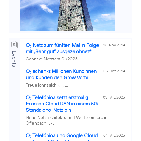
O
Netz zum fünften Mal in Folge
26. Nov 2024
2
mit „Sehr gut“ ausgezeichnet*
Events
Connect Netztest 01/2025 · . · . ...
O
schenkt Millionen Kundinnen
05. Dez 2024
2
und Kunden den Grow Vorteil
Treue lohnt sich · . · . ...
O
Telefónica setzt erstmalig
03. Mrz 2025
2
Ericsson Cloud RAN in einem 5G-
Standalone-Netz ein
Neue Netzarchitektur mit Weltpremiere in
Offenbach · . · . ...
O
Telefónica und Google Cloud
04. Mrz 2025
2