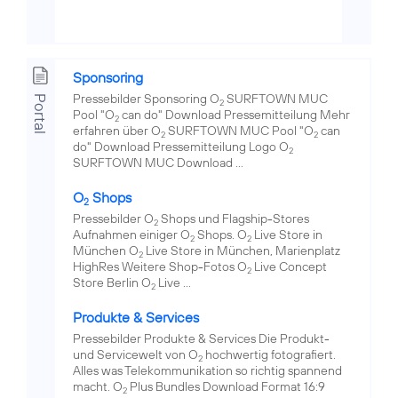
Sponsoring
Pressebilder Sponsoring O
SURFTOWN MUC
Portal
2
Pool "O
can do" Download Pressemitteilung Mehr
2
erfahren über O
SURFTOWN MUC Pool "O
can
2
2
do" Download Pressemitteilung Logo O
2
SURFTOWN MUC Download ...
O
Shops
2
Pressebilder O
Shops und Flagship-Stores
2
Aufnahmen einiger O
Shops. O
Live Store in
2
2
München O
Live Store in München, Marienplatz
2
HighRes Weitere Shop-Fotos O
Live Concept
2
Store Berlin O
Live ...
2
Produkte & Services
Pressebilder Produkte & Services Die Produkt-
und Servicewelt von O
hochwertig fotografiert.
2
Alles was Telekommunikation so richtig spannend
macht. O
Plus Bundles Download Format 16:9
2