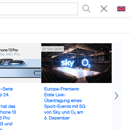
27. Nov 2020
02. Okt 20
Credits: T
-Serie
Europa-Premiere:
Intervi
b 24.
Erste Live-
Mallik 
Übertragung eines
connec
hat das
Sport-Events mit 5G
5G
Phone 13
von Sky und O
am
massen
2
3 Pro
6. Dezember
mache
13 und
i,