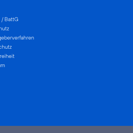
 / BattG
hutz
geberverfahren
chutz
reiheit
um