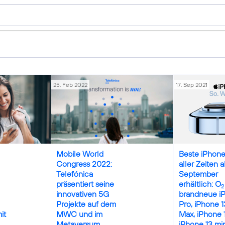
25. Feb 2022
17. Sep 2021
Credits: Gettyimages (edited)
Credits: Apple
Mobile World
Beste iPhone
Congress 2022:
aller Zeiten a
Telefónica
September
präsentiert seine
erhältlich: O
2
innovativen 5G
brandneue i
Projekte auf dem
Pro, iPhone 1
it
MWC und im
Max, iPhone 
Metaversum
iPhone 13 min