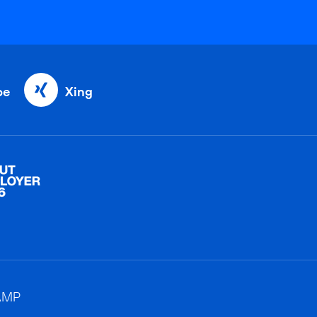
be
Xing
AMP