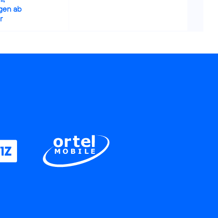
gen ab
r