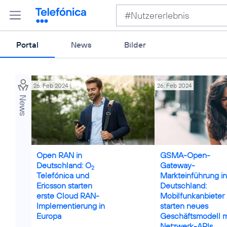
Portal
News
Bilder
26. Feb 2024
26. Feb 2024
News
Credits: Morsa Images
Open RAN in
GSMA-Open-
Deutschland: O
Gateway-
2
Telefónica und
Markteinführung in
Ericsson starten
Deutschland:
erste Cloud RAN-
Mobilfunkanbieter
Implementierung in
starten neues
Europa
Geschäftsmodell m
Netzwerk-APIs