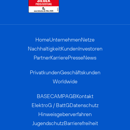
Home
Unternehmen
Netze
Nachhaltigkeit
Kunden
Investoren
Partner
Karriere
Presse
News
Privatkunden
Geschäftskunden
Worldwide
BASECAMP
AGB
Kontakt
ElektroG / BattG
Datenschutz
Hinweisgeberverfahren
Jugendschutz
Barrierefreiheit