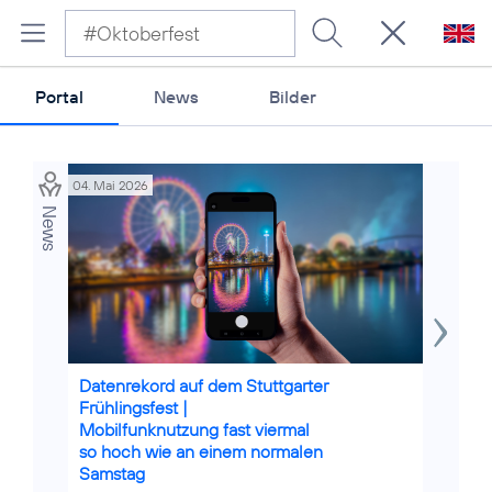
Portal
News
Bilder
04. Mai 2026
23. Sep 20
News
Credits: istock / tichr, AdobeStock
Credits: i
Datenrekord auf dem Stuttgarter
Kleine 
Frühlingsfest |
5G-Str
Mobilfunknutzung fast viermal
Datenr
so hoch wie an einem normalen
Auftakt
Samstag