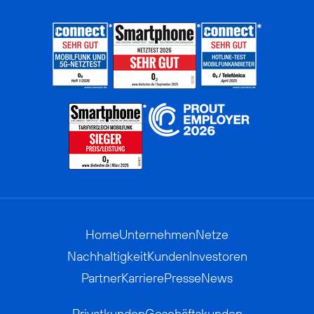
Home
Unternehmen
Netze
Nachhaltigkeit
Kunden
Investoren
Partner
Karriere
Presse
News
Privatkunden
Geschäftskunden