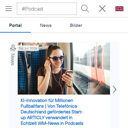
Portal
News
Bilder
06. Jul 2026
11. Dez 202
News
Credits: iStock / franz12
KI-Innovation für Millionen
Markus
Fußballfans | Von Telefónica
„Wir wo
Deutschland gefördertes Start-
Europa
up ARTICLY verwandelt in
Echtzeit WM-News in Podcasts