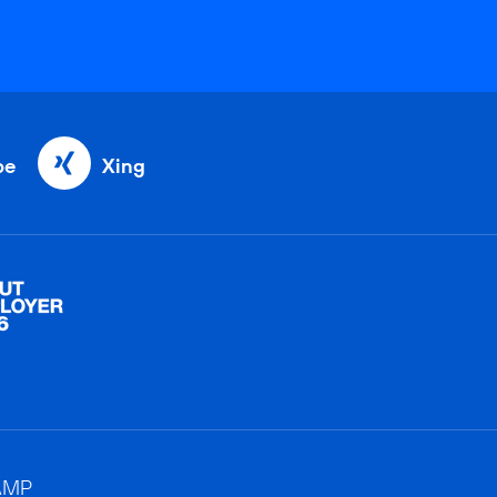
be
Xing
AMP