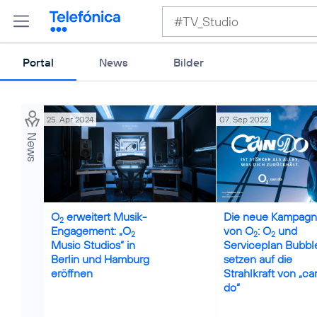
Portal
News
Bilder
25. Apr 2024
07. Sep 2022
News
O
erweitert Musik-
Die neue Kampag
2
Engagement: „O
von O
: O
und
2
2
2
Music Studios“ in
Serviceplan Bubbl
Berlin und Hamburg
setzen auf die
eröffnen
Strahlkraft von „ca
do“