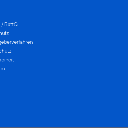
 / BattG
hutz
geberverfahren
chutz
reiheit
um