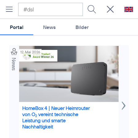
Portal
News
Bilder
12. Mai 2026
16. Jun 20
News
Credits: Telefónica Deutschland, iStock / Gladiathor
Credits: is
HomeBox 4 | Neuer Heimrouter
Schnell
von O
vereint technische
Busines
2
Leistung und smarte
Installa
Nachhaltigkeit
Geschä