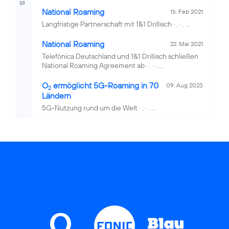
National Roaming
15. Feb 2021
Langfristige Partnerschaft mit 1&1 Drillisch · . · . ...
National Roaming
22. Mai 2021
Telefónica Deutschland und 1&1 Drillisch schließen
National Roaming Agreement ab · . · . ...
O
ermöglicht 5G-Roaming in 70
09. Aug 2023
2
Ländern
5G-Nutzung rund um die Welt · . · . ...