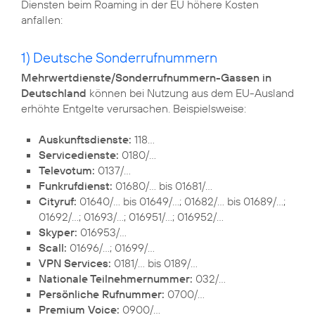
Diensten beim Roaming in der EU höhere Kosten
anfallen:
1) Deutsche Sonderrufnummern
Mehrwertdienste/Sonderrufnummern-Gassen in
Deutschland
können bei Nutzung aus dem EU-Ausland
erhöhte Entgelte verursachen. Beispielsweise:
Auskunftsdienste:
118…
Servicedienste:
0180/…
Televotum:
0137/…
Funkrufdienst:
01680/… bis 01681/…
Cityruf:
01640/… bis 01649/…; 01682/… bis 01689/…;
01692/…; 01693/…; 016951/…; 016952/…
Skyper:
016953/…
Scall:
01696/…; 01699/…
VPN Services:
0181/… bis 0189/…
Nationale Teilnehmernummer:
032/…
Persönliche Rufnummer:
0700/…
Premium Voice:
0900/…