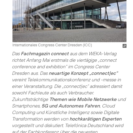
Internationales Congress Center Dresden (ICC)
Das
Fachmagazin connect
aus dem WEKA-Verlag
richtet Anfang Mai erstmals die viertägige „connect
conference and exhibition“ im Congress Center
Dresden aus. Das
neuartige Konzept „connect|ec“
vereint Telekommunikationskonferenz und -messe in
einer Veranstaltung. Die „connect|ec“ adressiert damit
sowohl Fachleute als auch Verbraucher.
Zukunftsträchtige
Themen wie Mobile Netzwerke
und
Smartphones,
5G und Autonomes Fahren
, Cloud
Computing und Künstliche Intelligenz sowie Digitale
Transformation werden von
hochkarätigen Experten
vorgestellt und diskutiert. Telefónica Deutschland wird
auf der Fachkonferenz über die neuesten