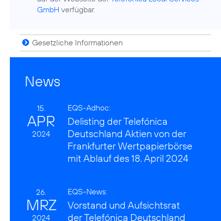
GmbH
verfügbar.
Gesetzliche Informationen
News
EQS-Adhoc:
15.
APR
Delisting der Telefónica
Deutschland Aktien von der
2024
Frankfurter Wertpapierbörse
mit Ablauf des 18. April 2024
EQS-News:
26.
MRZ
Vorstand und Aufsichtsrat
der Telefónica Deutschland
2024