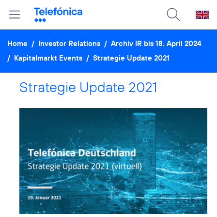
Home
/
Investor Relations
/
Archiv IR bis 18. April 2024
/
Kapitalmarkt Events
/
Strategie Update 2021
Strategie Update 2021