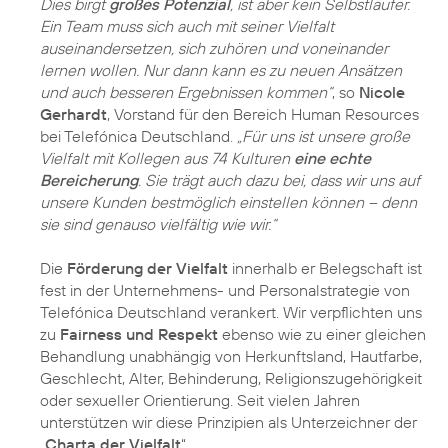
Dies birgt
großes Potenzial
, ist aber kein Selbstläufer.
Ein Team muss sich auch mit seiner Vielfalt
auseinandersetzen, sich zuhören und voneinander
lernen wollen. Nur dann kann es zu neuen Ansätzen
und auch besseren Ergebnissen kommen“
, so
Nicole
Gerhardt
, Vorstand für den Bereich Human Resources
bei Telefónica Deutschland.
„Für uns ist unsere große
Vielfalt mit Kollegen aus 74 Kulturen
eine echte
Bereicherung
. Sie trägt auch dazu bei, dass wir uns auf
unsere Kunden bestmöglich einstellen können – denn
sie sind genauso vielfältig wie wir.“
Die
Förderung der Vielfalt
innerhalb er Belegschaft ist
fest in der Unternehmens- und Personalstrategie von
Telefónica Deutschland verankert. Wir verpflichten uns
zu
Fairness und Respekt
ebenso wie zu einer gleichen
Behandlung unabhängig von Herkunftsland, Hautfarbe,
Geschlecht, Alter, Behinderung, Religionszugehörigkeit
oder sexueller Orientierung. Seit vielen Jahren
unterstützen wir diese Prinzipien als Unterzeichner der
„
Charta der Vielfalt
“.