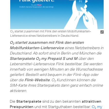
O
startet zusammen mit Flink den ersten Mobilfunkkarten-
2
Lieferservice eines Netzbetreibers in Deutschland.
O
startet zusammen mit Flink den ersten
2
Mobilfunkkarten-Lieferservice
eines Netzbetreibers in
Deutschland. Ab sofort sind in Berlin und München die
Starterpakete O
my Prepaid S und M
über den
2
Lebensmittel-Lieferservice Flink bestellbar. Sie werden
innerhalb von wenigen Minuten an die Wunschadresse
geliefert. Bestellt wird bequem in der Flink-App oder
über die
Flink-Website
. O
Kund:innen können die
2
SIM-Karte ihres Starterpakets dann ganz einfach online
aktivieren.
Die
Starterpakete
sind zu den bekannten
attraktiven
Preispunkten
und mit Startguthaben bestellbar:
O
my
2