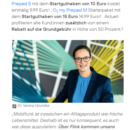
Prepaid S
mit dem
Startguthaben von 10 Euro
kostet
einmalig 9,99 Euro
;
O
my Prepaid M
Starterpaket mit
1
2
dem
Startguthaben von 15 Euro
14,99 Euro
. Aktuell
2
profitieren alle Kund:innen
zusätzlich
von einem
Rabatt auf die Grundgebühr
in Höhe von 50 Prozent.
3
Dr. Verena Grundke
„Mobilfunk ist inzwischen ein Alltagsprodukt wie frische
Lebensmittel. Deshalb ist es nur konsequent, es auch
wie diese auszuliefern.
Über Flink kommen unsere