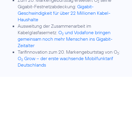
Zum 20. Markengeburtstag erweitert O
seine
2
Gigabit-Festnetzabdeckung:
Gigabit-
Geschwindigkeit für über 22 Millionen Kabel-
Haushalte
Ausweitung der Zusammenarbeit im
Kabelglasfasernetz:
O
und Vodafone bringen
2
gemeinsam noch mehr Menschen ins Gigabit-
Zeitalter
Tarifinnovation zum 20. Markengeburtstag von O
:
2
O
Grow – der erste wachsende Mobilfunktarif
2
Deutschlands