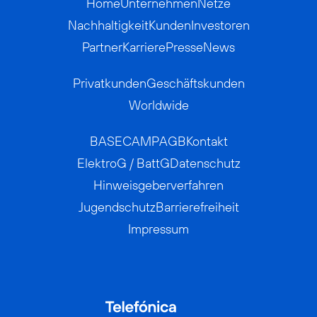
Home
Unternehmen
Netze
Nachhaltigkeit
Kunden
Investoren
Partner
Karriere
Presse
News
Privatkunden
Geschäftskunden
Worldwide
BASECAMP
AGB
Kontakt
ElektroG / BattG
Datenschutz
Hinweisgeberverfahren
Jugendschutz
Barrierefreiheit
Impressum