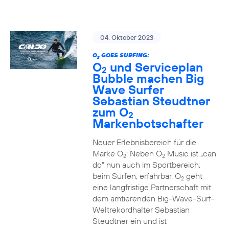
04. Oktober 2023
O
GOES SURFING:
2
O
und Serviceplan
2
Bubble machen Big
Wave Surfer
Sebastian Steudtner
zum O
2
Markenbotschafter
Neuer Erlebnisbereich für die
Marke O
: Neben O
Music ist „can
2
2
do“ nun auch im Sportbereich,
beim Surfen, erfahrbar. O
geht
2
eine langfristige Partnerschaft mit
dem amtierenden Big-Wave-Surf-
Weltrekordhalter Sebastian
Steudtner ein und ist