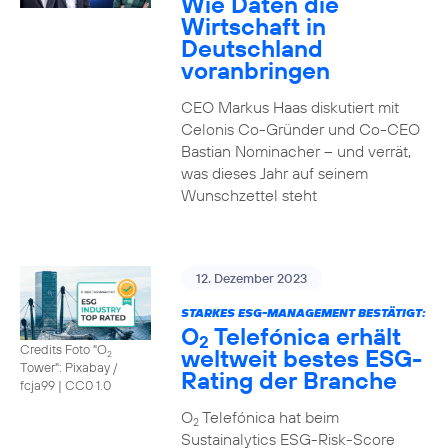
Wie Daten die
Wirtschaft in
Deutschland
voranbringen
CEO Markus Haas diskutiert mit
Celonis Co-Gründer und Co-CEO
Bastian Nominacher – und verrät,
was dieses Jahr auf seinem
Wunschzettel steht
12. Dezember 2023
STARKES ESG-MANAGEMENT BESTÄTIGT:
O
Telefónica erhält
2
Credits Foto "O
weltweit bestes ESG-
2
Tower": Pixabay /
Rating der Branche
fcja99
|
CC0 1.0
O
Telefónica hat beim
2
Sustainalytics ESG-Risk-Score