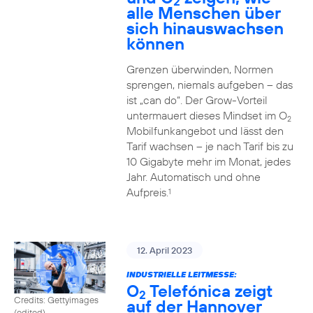
2
alle Menschen über
sich hinauswachsen
können
Grenzen überwinden, Normen
sprengen, niemals aufgeben – das
ist „can do“. Der Grow-Vorteil
untermauert dieses Mindset im O
2
Mobilfunkangebot und lässt den
Tarif wachsen – je nach Tarif bis zu
10 Gigabyte mehr im Monat, jedes
Jahr. Automatisch und ohne
Aufpreis.
1
12. April 2023
INDUSTRIELLE LEITMESSE:
O
Telefónica zeigt
2
Credits: Gettyimages
auf der Hannover
(edited)