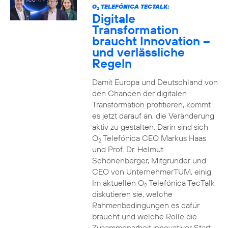
O
TELEFÓNICA TECTALK:
2
Digitale
Transformation
braucht Innovation –
und verlässliche
Regeln
Damit Europa und Deutschland von
den Chancen der digitalen
Transformation profitieren, kommt
es jetzt darauf an, die Veränderung
aktiv zu gestalten. Darin sind sich
O
Telefónica CEO Markus Haas
2
und Prof. Dr. Helmut
Schönenberger, Mitgründer und
CEO von UnternehmerTUM, einig.
Im aktuellen O
Telefónica TecTalk
2
diskutieren sie, welche
Rahmenbedingungen es dafür
braucht und welche Rolle die
Zusammenarbeit innovativer Start-