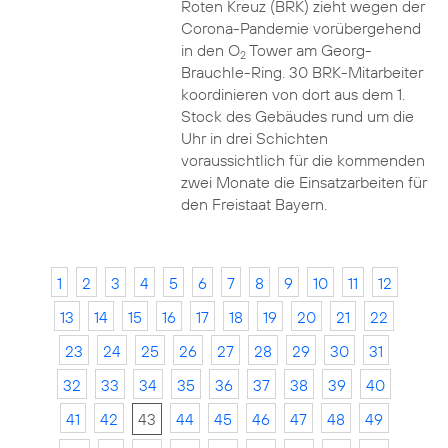
Roten Kreuz (BRK) zieht wegen der
Corona-Pandemie vorübergehend
in den O
Tower am Georg-
2
Brauchle-Ring. 30 BRK-Mitarbeiter
koordinieren von dort aus dem 1.
Stock des Gebäudes rund um die
Uhr in drei Schichten
voraussichtlich für die kommenden
zwei Monate die Einsatzarbeiten für
den Freistaat Bayern.
1
2
3
4
5
6
7
8
9
10
11
12
13
14
15
16
17
18
19
20
21
22
23
24
25
26
27
28
29
30
31
32
33
34
35
36
37
38
39
40
41
42
43
44
45
46
47
48
49