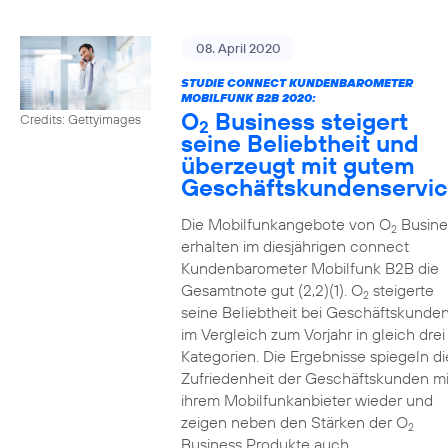
08. April 2020
STUDIE CONNECT KUNDENBAROMETER
MOBILFUNK B2B 2020:
O
Business steigert
Credits: Gettyimages
2
seine Beliebtheit und
überzeugt mit gutem
Geschäftskundenservi
Die Mobilfunkangebote von O
Busine
2
erhalten im diesjährigen connect
Kundenbarometer Mobilfunk B2B die
Gesamtnote gut (2,2)(1). O
steigerte
2
seine Beliebtheit bei Geschäftskunde
im Vergleich zum Vorjahr in gleich drei
Kategorien. Die Ergebnisse spiegeln di
Zufriedenheit der Geschäftskunden mi
ihrem Mobilfunkanbieter wieder und
zeigen neben den Stärken der O
2
Business Produkte auch