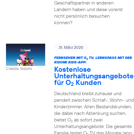
Geschäftspartner in anderen
Ländern haben und diese vorerst
nicht persönlich besuchen
können?
31. März 2020
FERNSEHEN MIT O
TV, LERNSPASS MIT DER K
2
IDOMI KIDS-APP:
Kostenlose
Credits: Kidomi
Unterhaltungsangebote
für O
Kunden
2
Deutschland bleibt zuhause und
pendelt zwischen Schlaf-, Wohn- und
Kinderzimmer. Allen Bestandskunden,
die dabei nach Ablenkung suchen,
bietet O
ab sofort zwei
2
Unterhaltungsangebote: Die gesamte
Familie testet O
TV drei Monate lang