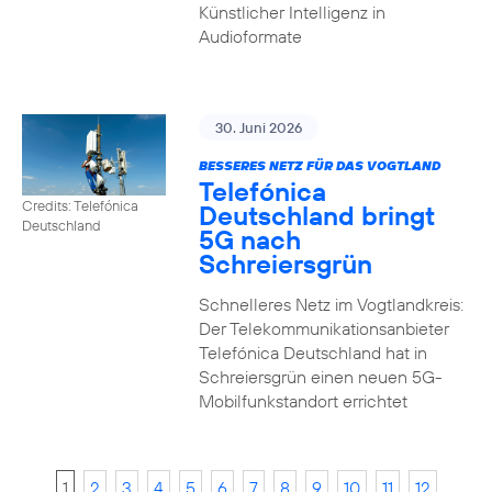
Künstlicher Intelligenz in
Audioformate
30. Juni 2026
BESSERES NETZ FÜR DAS VOGTLAND
Telefónica
Credits: Telefónica
Deutschland bringt
Deutschland
5G nach
Schreiersgrün
Schnelleres Netz im Vogtlandkreis:
Der Telekommunikationsanbieter
Telefónica Deutschland hat in
Schreiersgrün einen neuen 5G-
Mobilfunkstandort errichtet
1
2
3
4
5
6
7
8
9
10
11
12