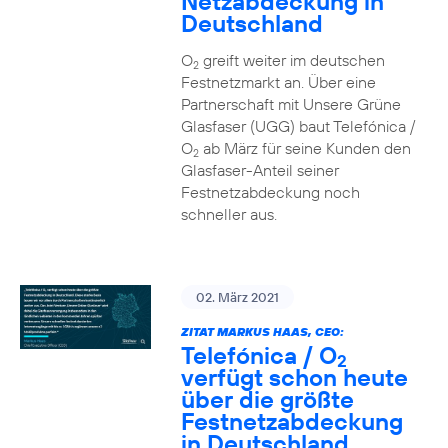
Netzabdeckung in
Deutschland
O
greift weiter im deutschen
2
Festnetzmarkt an. Über eine
Partnerschaft mit Unsere Grüne
Glasfaser (UGG) baut Telefónica /
O
ab März für seine Kunden den
2
Glasfaser-Anteil seiner
Festnetzabdeckung noch
schneller aus.
02. März 2021
ZITAT MARKUS HAAS, CEO:
Telefónica / O
2
verfügt schon heute
über die größte
Festnetzabdeckung
in Deutschland