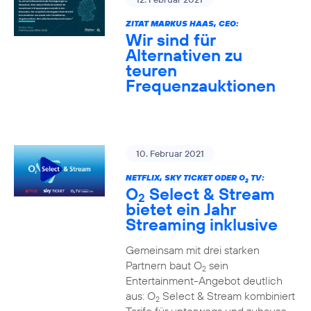
ZITAT MARKUS HAAS, CEO:
Wir sind für
Alternativen zu
teuren
Frequenzauktionen
10. Februar 2021
NETFLIX, SKY TICKET ODER O
TV:
2
O
Select & Stream
2
bietet ein Jahr
Streaming inklusive
Gemeinsam mit drei starken
Partnern baut O
sein
2
Entertainment-Angebot deutlich
aus: O
Select & Stream kombiniert
2