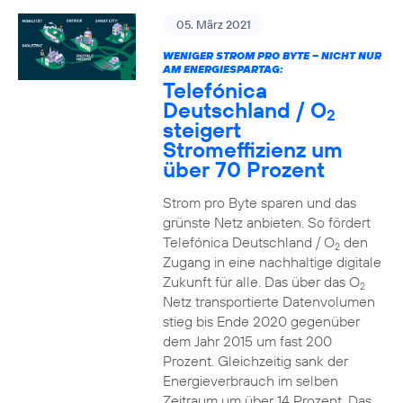
05. März 2021
WENIGER STROM PRO BYTE – NICHT NUR
AM ENERGIESPARTAG:
Telefónica
Deutschland / O
2
steigert
Stromeffizienz um
über 70 Prozent
Strom pro Byte sparen und das
grünste Netz anbieten. So fördert
Telefónica Deutschland / O
den
2
Zugang in eine nachhaltige digitale
Zukunft für alle. Das über das O
2
Netz transportierte Datenvolumen
stieg bis Ende 2020 gegenüber
dem Jahr 2015 um fast 200
Prozent. Gleichzeitig sank der
Energieverbrauch im selben
Zeitraum um über 14 Prozent. Das