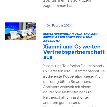
2017 um mehr als 36 Prozent
zugenommen hat.
04. Februar 2021
BREITE AUSWAHL AN GERÄTEN ALLER
PREISKLASSEN SOWIE EXKLUSIVE
ANGEBOTE:
Xiaomi und O
weiten
2
Vertriebspartnerschaft
aus
Xiaomi und Telefónica Deutschland /
O
vertiefen ihre Zusammenarbeit. Es
2
ist die erste Kooperation dieser Art
des drittgrößten Smartphone-
Anbieters weltweit mit einem
deutschen Netzbetreiber. Die
Partnerschaft umfasst unter
anderem gemeinsame