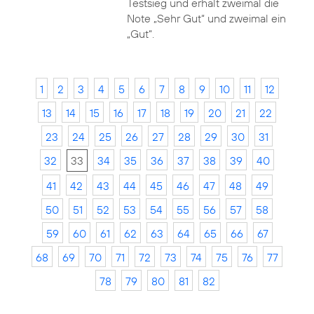
Testsieg und erhält zweimal die
Note „Sehr Gut“ und zweimal ein
„Gut“.
1
2
3
4
5
6
7
8
9
10
11
12
13
14
15
16
17
18
19
20
21
22
23
24
25
26
27
28
29
30
31
32
33
34
35
36
37
38
39
40
41
42
43
44
45
46
47
48
49
50
51
52
53
54
55
56
57
58
59
60
61
62
63
64
65
66
67
68
69
70
71
72
73
74
75
76
77
78
79
80
81
82