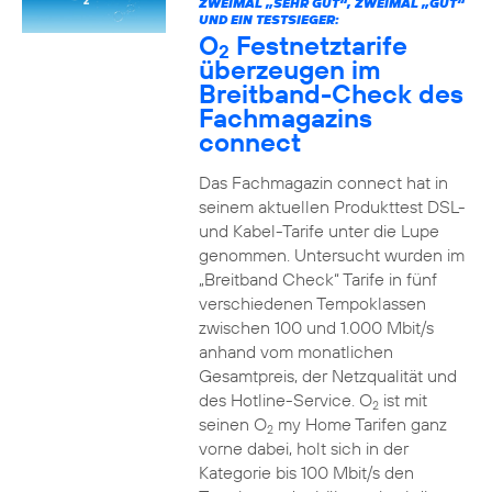
ZWEIMAL „SEHR GUT“, ZWEIMAL „GUT“
UND EIN TESTSIEGER:
O
Festnetztarife
2
überzeugen im
Breitband-Check des
Fachmagazins
connect
Das Fachmagazin connect hat in
seinem aktuellen Produkttest DSL-
und Kabel-Tarife unter die Lupe
genommen. Untersucht wurden im
„Breitband Check“ Tarife in fünf
verschiedenen Tempoklassen
zwischen 100 und 1.000 Mbit/s
anhand vom monatlichen
Gesamtpreis, der Netzqualität und
des Hotline-Service. O
ist mit
2
seinen O
my Home Tarifen ganz
2
vorne dabei, holt sich in der
Kategorie bis 100 Mbit/s den