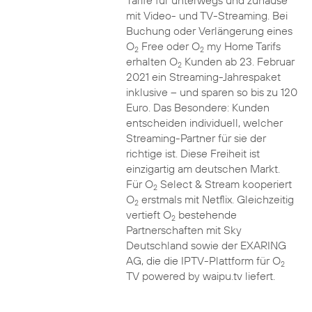
Tarife für unterwegs und zuhause
mit Video- und TV-Streaming. Bei
Buchung oder Verlängerung eines
O
Free oder O
my Home Tarifs
2
2
erhalten O
Kunden ab 23. Februar
2
2021 ein Streaming-Jahrespaket
inklusive – und sparen so bis zu 120
Euro. Das Besondere: Kunden
entscheiden individuell, welcher
Streaming-Partner für sie der
richtige ist. Diese Freiheit ist
einzigartig am deutschen Markt.
Für O
Select & Stream kooperiert
2
O
erstmals mit Netflix. Gleichzeitig
2
vertieft O
bestehende
2
Partnerschaften mit Sky
Deutschland sowie der EXARING
AG, die die IPTV-Plattform für O
2
TV powered by waipu.tv liefert.