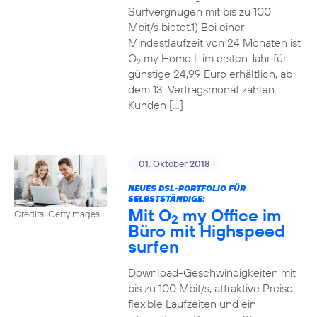
Surfvergnügen mit bis zu 100
Mbit/s bietet.1) Bei einer
Mindestlaufzeit von 24 Monaten ist
O
my Home L im ersten Jahr für
2
günstige 24,99 Euro erhältlich, ab
dem 13. Vertragsmonat zahlen
Kunden […]
01. Oktober 2018
NEUES DSL-PORTFOLIO FÜR
SELBSTSTÄNDIGE:
Mit O
my Office im
Credits: Gettyimages
2
Büro mit Highspeed
surfen
Download-Geschwindigkeiten mit
bis zu 100 Mbit/s, attraktive Preise,
flexible Laufzeiten und ein