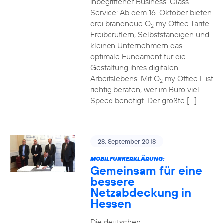
inbegriffener Business-Class-
Service: Ab dem 16. Oktober bieten
drei brandneue O
my Office Tarife
2
Freiberuflern, Selbstständigen und
kleinen Unternehmern das
optimale Fundament für die
Gestaltung ihres digitalen
Arbeitslebens. Mit O
my Office L ist
2
richtig beraten, wer im Büro viel
Speed benötigt. Der größte […]
28. September 2018
MOBILFUNKERKLÄRUNG:
Gemeinsam für eine
bessere
Netzabdeckung in
Hessen
Die deutschen