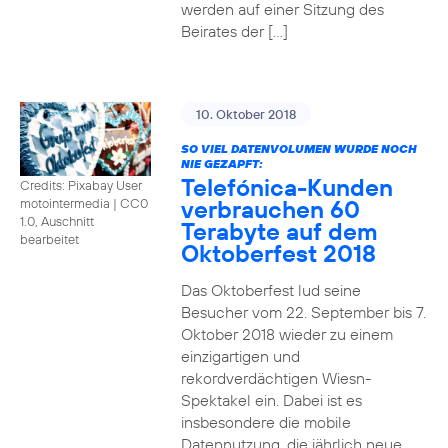
werden auf einer Sitzung des
Beirates der […]
10. Oktober 2018
SO VIEL DATENVOLUMEN WURDE NOCH
NIE GEZAPFT:
Telefónica-Kunden
Credits: Pixabay User
verbrauchen 60
motointermedia
|
CC0
1.0, Auschnitt
Terabyte auf dem
bearbeitet
Oktoberfest 2018
Das Oktoberfest lud seine
Besucher vom 22. September bis 7.
Oktober 2018 wieder zu einem
einzigartigen und
rekordverdächtigen Wiesn-
Spektakel ein. Dabei ist es
insbesondere die mobile
Datennutzung, die jährlich neue