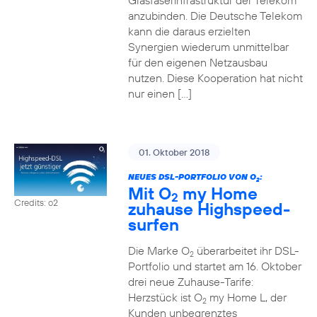
Glasfaserinfrastruktur der Telekom
anzubinden. Die Deutsche Telekom
kann die daraus erzielten
Synergien wiederum unmittelbar
für den eigenen Netzausbau
nutzen. Diese Kooperation hat nicht
nur einen […]
01. Oktober 2018
NEUES DSL-PORTFOLIO VON O
:
2
Mit O
my Home
2
Credits: o2
zuhause Highspeed-
surfen
Die Marke O
überarbeitet ihr DSL-
2
Portfolio und startet am 16. Oktober
drei neue Zuhause-Tarife:
Herzstück ist O
my Home L, der
2
Kunden unbegrenztes