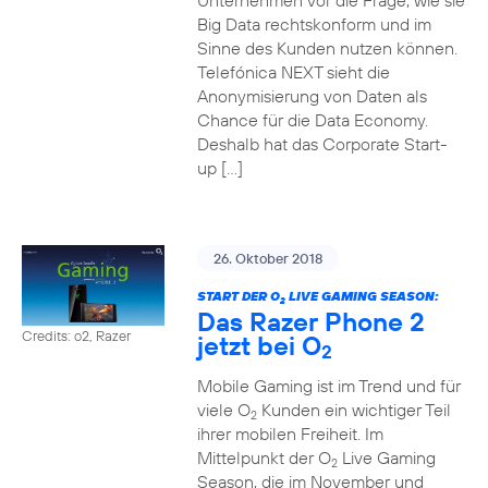
Unternehmen vor die Frage, wie sie
Big Data rechtskonform und im
Sinne des Kunden nutzen können.
Telefónica NEXT sieht die
Anonymisierung von Daten als
Chance für die Data Economy.
Deshalb hat das Corporate Start-
up […]
26. Oktober 2018
START DER O
LIVE GAMING SEASON:
2
Das Razer Phone 2
Credits: o2, Razer
jetzt bei O
2
Mobile Gaming ist im Trend und für
viele O
Kunden ein wichtiger Teil
2
ihrer mobilen Freiheit. Im
Mittelpunkt der O
Live Gaming
2
Season, die im November und