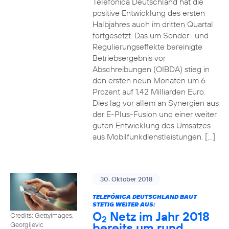
Telefónica Deutschland hat die
positive Entwicklung des ersten
Halbjahres auch im dritten Quartal
fortgesetzt. Das um Sonder- und
Regulierungseffekte bereinigte
Betriebsergebnis vor
Abschreibungen (OIBDA) stieg in
den ersten neun Monaten um 6
Prozent auf 1,42 Milliarden Euro.
Dies lag vor allem an Synergien aus
der E-Plus-Fusion und einer weiter
guten Entwicklung des Umsatzes
aus Mobilfunkdienstleistungen. […]
30. Oktober 2018
TELEFÓNICA DEUTSCHLAND BAUT
STETIG WEITER AUS:
O
Netz im Jahr 2018
Credits: Gettyimages,
2
bereits um rund
Georgijevic