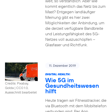
weit, so verständlich. Aber wie
kommt eigentlich das Netz bis zum
Mast? Entgegen landläufiger
Meinung gibt es hier zwei
Möglichkeiten der Anbindung, um
die derzeit verfügbare Bandbreite
und Leistungsfähigkeit des 5G-
Netzes voll auszuschöpfen –
Glasfaser und Richtfunk.
11. Dezember 2019
DIGITAL HEALTH:
Wie 5G im
Credits: Pixabay,
Gesundheitswesen
Golda
|
CC0 1.0,
hilft
Aussschnitt bearbeitet
Heute tragen wir Fitnesstracker, die
via Bluetooth mit dem Mobiltelefon
verbunden sind. Per App