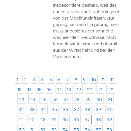
Insbesondere deshalb, weil das
nächste Jahrzehnt technologisch
von der Mobilfunkinfrastruktur
geprägt sein wird, ja geprägt sein
muss angesichts der schnelle
wachsenden Bedürfnisse nach
Konnektivität immer und überall
aus der Wirtschaft und bei den
Verbrauchern.
1
2
3
4
5
6
7
8
9
10
11
12
13
14
15
16
17
18
19
20
21
22
23
24
25
26
27
28
29
30
31
32
33
34
35
36
37
38
39
40
41
42
43
44
45
46
47
48
49
50
51
52
53
54
55
56
57
58