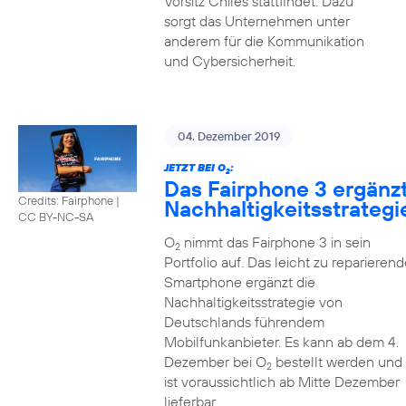
Vorsitz Chiles stattfindet. Dazu
sorgt das Unternehmen unter
anderem für die Kommunikation
und Cybersicherheit.
04. Dezember 2019
JETZT BEI O
:
2
Das Fairphone 3 ergänz
Credits: Fairphone
|
Nachhaltigkeitsstrategi
CC BY-NC-SA
O
nimmt das Fairphone 3 in sein
2
Portfolio auf. Das leicht zu reparierend
Smartphone ergänzt die
Nachhaltigkeitsstrategie von
Deutschlands führendem
Mobilfunkanbieter. Es kann ab dem 4.
Dezember bei O
bestellt werden und
2
ist voraussichtlich ab Mitte Dezember
lieferbar.