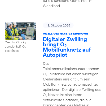
für die ländliche Gemeinde im
Wendland
13. Oktober 2025
INTELLIGENTE NETZSTEUERUNG
Digitaler Zwilling
Credits: iStock /
bringt O
2
gorodenkoff, O
Mobilfunknetz auf
2
Telefónica
Autopilot
Das
Telekommunikationsunternehmen
O
Telefónica hat einen wichtigen
2
Meilenstein erreicht, um sein
Mobilfunknetz vollautomatisch zu
optimieren. Der digitale Zwilling des
O
Netzes ist eine intern
2
entwickelte Software, die alle
Komponenten des Netzes in