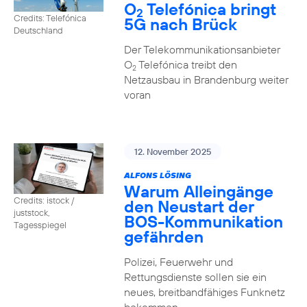
O
Telefónica bringt
2
Credits: Telefónica
5G nach Brück
Deutschland
Der Telekommunikationsanbieter
O
Telefónica treibt den
2
Netzausbau in Brandenburg weiter
voran
12. November 2025
ALFONS LÖSING
Warum Alleingänge
Credits: istock /
den Neustart der
juststock,
BOS-Kommunikation
Tagesspiegel
gefährden
Polizei, Feuerwehr und
Rettungsdienste sollen sie ein
neues, breitbandfähiges Funknetz