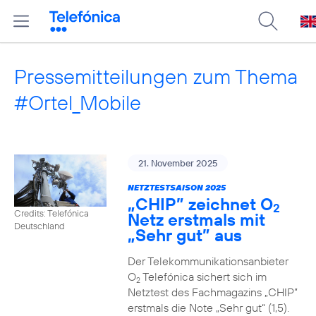
Pressemitteilungen zum Thema
#Ortel_Mobile
21. November 2025
NETZTESTSAISON 2025
„CHIP” zeichnet O
2
Credits: Telefónica
Netz erstmals mit
Deutschland
„Sehr gut” aus
Der Telekommunikationsanbieter
O
Telefónica sichert sich im
2
Netztest des Fachmagazins „CHIP”
erstmals die Note „Sehr gut“ (1,5).