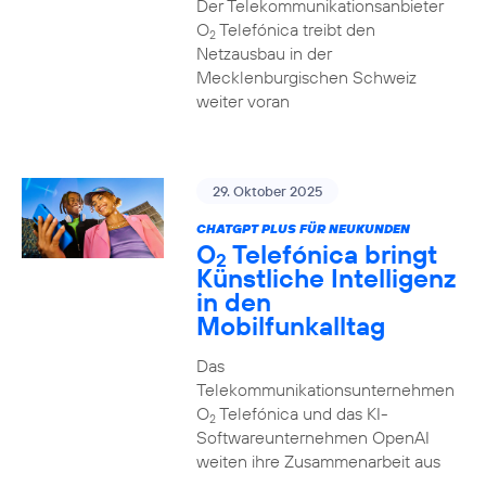
Der Telekommunikationsanbieter
O
Telefónica treibt den
2
Netzausbau in der
Mecklenburgischen Schweiz
weiter voran
29. Oktober 2025
CHATGPT PLUS FÜR NEUKUNDEN
O
Telefónica bringt
2
Künstliche Intelligenz
in den
Mobilfunkalltag
Das
Telekommunikationsunternehmen
O
Telefónica und das KI-
2
Softwareunternehmen OpenAI
weiten ihre Zusammenarbeit aus