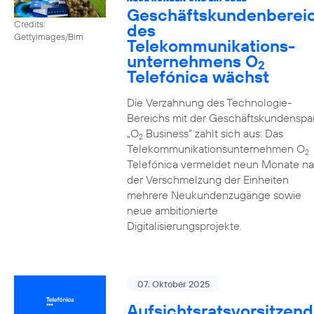
Geschäftskundenberei
Credits:
des
Gettyimages/Bim
Telekommunikations­
unternehmens O
2
Telefónica wächst
Die Verzahnung des Technologie-
Bereichs mit der Geschäftskundenspa
„O
Business” zahlt sich aus: Das
2
Telekommunikationsunternehmen O
2
Telefónica vermeldet neun Monate n
der Verschmelzung der Einheiten
mehrere Neukundenzugänge sowie
neue ambitionierte
Digitalisierungsprojekte.
07. Oktober 2025
Aufsichtsratsvorsitzend