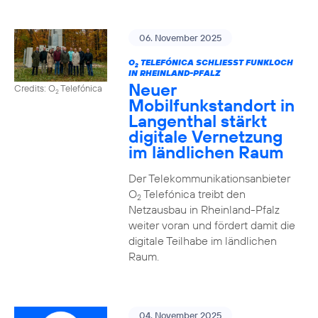
06. November 2025
O
TELEFÓNICA SCHLIESST FUNKLOCH I
2
N RHEINLAND-PFALZ
Neuer
Credits: O
Telefónica
2
Mobilfunkstandort in
Langenthal stärkt
digitale Vernetzung
im ländlichen Raum
Der Telekommunikationsanbieter
O
Telefónica treibt den
2
Netzausbau in Rheinland-Pfalz
weiter voran und fördert damit die
digitale Teilhabe im ländlichen
Raum.
04. November 2025