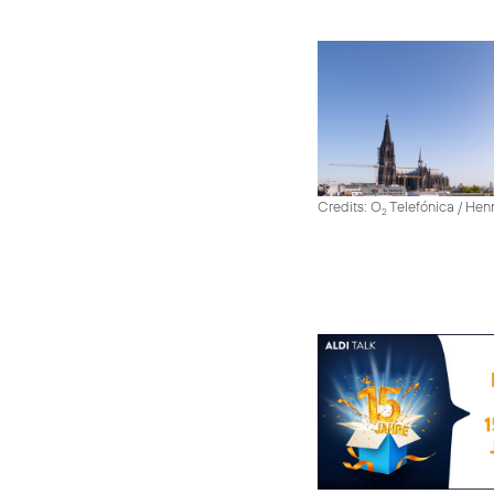
Credits: O
Telefónica / He
2