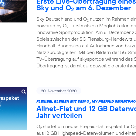
Erste Live-Übertragung eines
Sky und O
am 6. Dezember
2
Sky Deutschland und O
nutzen im Rahmen ein
2
powered by O
- erstmals die Möglichkeiten d
2
innovative Sportproduktion. Am 6. Dezember 2
Spiels zwischen der SG Flensburg-Handewitt 
Handball-Bundesliga auf Aufnahmen von bis 
Netz zurückgreifen. Mit den Bildern der 5G Sma
TV-Übertragung auf skysport.de während des S
Übertragung ist damit europaweit die erste ihre
20. November 2020
FLEXIBEL BLEIBEN MIT DEM O
MY PREPAID SMARTPHO
2
Allnet-Flat und 12 GB Daten
Jahr verteilen
O
startet ein neues Prepaid-Jahrespaket für O
2
aus 12 GB Highspeed-Datenvolumen und einer A