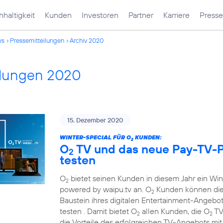
haltigkeit
Kunden
Investoren
Partner
Karriere
Presse
ws
Pressemitteilungen
Archiv 2020
ilungen 2020
15. Dezember 2020
WINTER-SPECIAL FÜR O
KUNDEN:
2
O
TV und das neue Pay-TV-P
2
testen
O
bietet seinen Kunden in diesem Jahr ein Wi
2
powered by waipu.tv an. O
Kunden können die
2
Baustein ihres digitalen Entertainment-Angebots
testen . Damit bietet O
allen Kunden, die O
TV
2
2
die Vorteile des erfolgreichen TV-Angebots mi