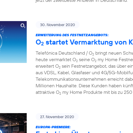
jetzt der zweitbeste Anbieter in Deutschland.
30. November 2020
ERWEITERUNG DES FESTNETZANGEBOTS:
O
startet Vermarktung von 
2
Telefónica Deutschland / O
bringt neuen Schw
2
heute vermarktet O
seine O
my Home Festnet
2
2
erweitert O
sein Festnetzangebot, das über ei
2
aus VDSL, Kabel, Glasfaser und 4G/5G-Mobilfunk
Telekommunikationsunternehmen erreicht dabei
Millionen Haushalte. Diese Kunden haben künft
attraktive O
my Home Produkte mit bis zu 250 
2
27. November 2020
EUROPA-PREMIERE: