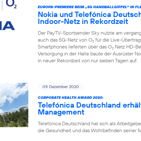
EUROPA-PREMIERE BEIM „5G HANDBALLGIPFEL“ IN FL
Nokia und Telefónica Deutsch
Indoor-Netz in Rekordzeit
Der PayTV-Sportsender Sky nutzte am vergan
auch das 5G-Netz von O
für die Live-Übertra
2
Smartphones lieferten über das O
Netz HD-Bew
2
Versorgung in der Halle baute der Ausrüster N
in neuer Rekordzeit von nur sieben Tagen auf.
09. Dezember 2020
CORPORATE HEALTH AWARD 2020:
Telefónica Deutschland erhäl
Management
Telefónica Deutschland hat sich als Arbeitgebe
die Gesundheit und das Wohlbefinden seiner Mi