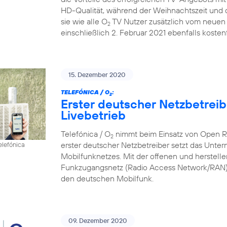
HD-Qualität, während der Weihnachtszeit und d
sie wie alle O
TV Nutzer zusätzlich vom neuen 
2
einschließlich 2. Februar 2021 ebenfalls kostenf
15. Dezember 2020
TELEFÓNICA / O
:
2
Erster deutscher Netzbetrei
Livebetrieb
Telefónica / O
nimmt beim Einsatz von Open RAN
2
erster deutscher Netzbetreiber setzt das Unte
elefónica
Mobilfunknetzes. Mit der offenen und herstell
Funkzugangsnetz (Radio Access Network/RAN) 
den deutschen Mobilfunk.
09. Dezember 2020