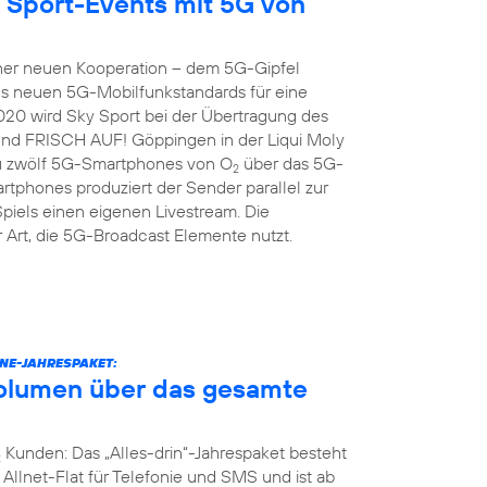
 Sport-Events mit 5G von
er neuen Kooperation – dem 5G-Gipfel
es neuen 5G-Mobilfunkstandards für eine
020 wird Sky Sport bei der Übertragung des
und FRISCH AUF! Göppingen in der Liqui Moly
zu zwölf 5G-Smartphones von O
über das 5G-
2
rtphones produziert der Sender parallel zur
piels einen eigenen Livestream. Die
r Art, die 5G-Broadcast Elemente nutzt.
NE-JAHRESPAKET:
volumen über das gesamte
Kunden: Das „Alles-drin“-Jahrespaket besteht
2
llnet-Flat für Telefonie und SMS und ist ab