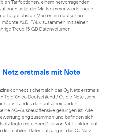
iblen Tarifoptionen, einem hervorragenden
ovationen setzt die Marke immer wieder neue
er erfolgreichsten Marken im deutschen
tag möchte ALDI TALK zusammen mit seinen
jährige Treue 15 GB Datenvolumen.
Netz erstmals mit Note
2
zins connect sichert sich das O
Netz erstmals
2
n Telefónica Deutschland / O
die Note „sehr
2
leich des Landes den entscheidenden
eine 4G-Ausbauoffensive gelungen ist. Alle
 Bewertung eng zusammen und befinden sich
Netz legte mit einem Plus von 94 Punkten auf
i der mobilen Datennutzung ist das O
Netz
2