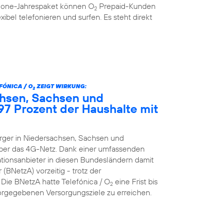
hone-Jahrespaket können O
Prepaid-Kunden
2
xibel telefonieren und surfen. Es steht direkt
ÓNICA / O
ZEIGT WIRKUNG:
2
chsen, Sachsen und
97 Prozent der Haushalte mit
ürger in Niedersachsen, Sachsen und
über das 4G-Netz. Dank einer umfassenden
tionsanbieter in diesen Bundesländern damit
BNetzA) vorzeitig - trotz der
ie BNetzA hatte Telefónica / O
eine Frist bis
2
orgegebenen Versorgungsziele zu erreichen.