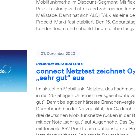
Mobilfunkmarke im Discount-Segment. Mit flex
Preis-Leistungsverhältnis und zahlreichen Inn
Maßstäbe. Damit hat sich ALDI TALK als eine d
Prepaid-Markt fest etabliert. Den 15. Geburts
Kunden feiern und schenkt ihnen für ihre lang
01. Dezember 2020
PREMIUM-NETZQUALITÄT:
connect Netztest zeichnet O
„sehr gut“ aus
Im aktuellen Mobilfunk-Netztest des Fachmaga
in der 25-jährigen Unternehmensgeschichte vo
gut“. Damit belegt der härteste Branchenverg
Durchbruch bei der Netzqualität, der O
durch s
2
drei deutschen Mobilfunknetze rücken in der
mit der Note „sehr gut“ auf Augenhöhe. Das O
2
mittlerweile 852 Punkte am deutlichsten zu. Be