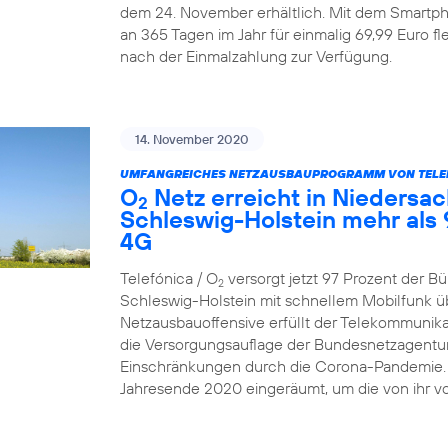
dem 24. November erhältlich. Mit dem Smartp
an 365 Tagen im Jahr für einmalig 69,99 Euro fle
nach der Einmalzahlung zur Verfügung.
14. November 2020
UMFANGREICHES NETZAUSBAUPROGRAMM VON TELEF
O
Netz erreicht in Niedersa
2
Schleswig-Holstein mehr als 
4G
Telefónica / O
versorgt jetzt 97 Prozent der B
2
Schleswig-Holstein mit schnellem Mobilfunk 
Netzausbauoffensive erfüllt der Telekommunika
die Versorgungsauflage der Bundesnetzagentur (
Einschränkungen durch die Corona-Pandemie. D
Jahresende 2020 eingeräumt, um die von ihr v