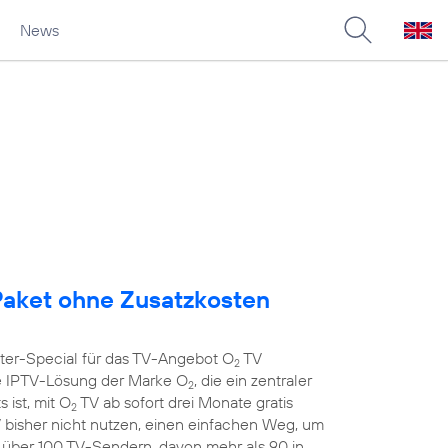
News
aket ohne Zusatzkosten
nter-Special für das TV-Angebot O
TV
2
 IPTV-Lösung der Marke O
, die ein zentraler
2
 ist, mit O
TV ab sofort drei Monate gratis
2
 bisher nicht nutzen, einen einfachen Weg, um
t über 100 TV-Sendern, davon mehr als 90 in