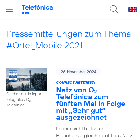
Pressemitteilungen zum Thema
#Ortel_Mobile 2021
26. November 2024
CONNECT NETZTEST:
Netz von O
2
Credits: quirin leppert
Telefónica zum
fotografie / O
fünften Mal in Folge
2
Telefónica
mit „Sehr gut“
ausgezeichnet
In dem wohl härtesten
Branchenvergleich macht das Netz