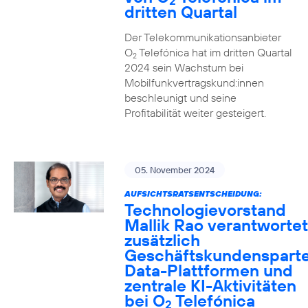
2
dritten Quartal
Der Telekommunikationsanbieter
O
Telefónica hat im dritten Quartal
2
2024 sein Wachstum bei
Mobilfunkvertragskund:innen
beschleunigt und seine
Profitabilität weiter gesteigert.
05. November 2024
AUFSICHTSRATSENTSCHEIDUNG:
Technologievorstand
Mallik Rao verantwortet
zusätzlich
Geschäftskundensparte
Data-Plattformen und
zentrale KI-Aktivitäten
bei O
Telefónica
2