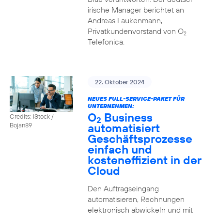
irische Manager berichtet an
Andreas Laukenmann,
Privatkundenvorstand von O
2
Telefonica.
22. Oktober 2024
NEUES FULL-SERVICE-PAKET FÜR
UNTERNEHMEN:
O
Business
Credits: iStock /
2
automatisiert
Bojan89
Geschäftsprozesse
einfach und
kosteneffizient in der
Cloud
Den Auftragseingang
automatisieren, Rechnungen
elektronisch abwickeln und mit