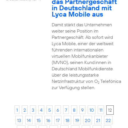
das Partnergeschäft
in Deutschland mit
Lyca Mobile aus
Damit stärkt das Unternehmen
weiter seine Position im
Partnergeschäft. Ab sofort wird
Lyca Mobile, einer der weltweit
führenden internationalen
virtuellen Mobilfunkanbieter
(MVNO), seinen Kund:innen in
Deutschland Mobilfunkdienste
über die leistungsstarke
Netzinfrastruktur von O
Telefónica
2
zur Verfügung stellen.
1
2
3
4
5
6
7
8
9
10
11
12
13
14
15
16
17
18
19
20
21
22