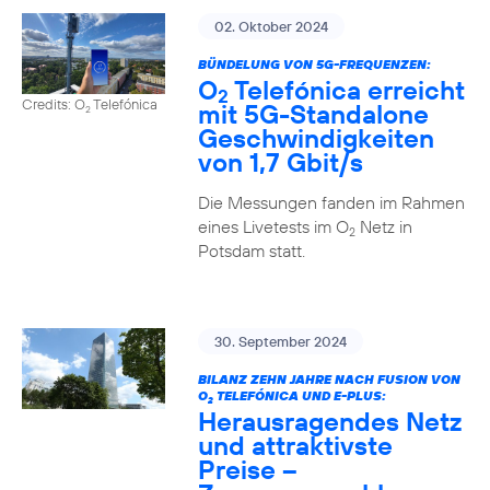
02. Oktober 2024
BÜNDELUNG VON 5G-FREQUENZEN:
O
Telefónica erreicht
2
Credits: O
Telefónica
mit 5G-Standalone
2
Geschwindigkeiten
von 1,7 Gbit/s
Die Messungen fanden im Rahmen
eines Livetests im O
Netz in
2
Potsdam statt.
30. September 2024
BILANZ ZEHN JAHRE NACH FUSION VON
O
TELEFÓNICA UND E-PLUS:
2
Herausragendes Netz
und attraktivste
Preise –