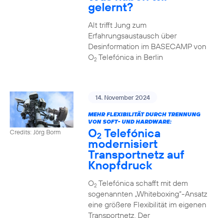
gelernt?
Alt trifft Jung zum
Erfahrungsaustausch über
Desinformation im BASECAMP von
O
Telefónica in Berlin
2
14. November 2024
MEHR FLEXIBILITÄT DURCH TRENNUNG
VON SOFT- UND HARDWARE:
O
Telefónica
Credits: Jörg Borm
2
modernisiert
Transportnetz auf
Knopfdruck
O
Telefónica schafft mit dem
2
sogenannten „Whiteboxing“-Ansatz
eine größere Flexibilität im eigenen
Transportnetz. Der