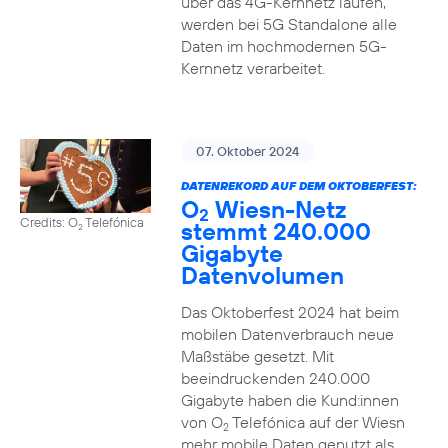
über das 4G-Kernnetz laufen,
werden bei 5G Standalone alle
Daten im hochmodernen 5G-
Kernnetz verarbeitet.
07. Oktober 2024
DATENREKORD AUF DEM OKTOBERFEST:
O
Wiesn-Netz
2
Credits: O
Telefónica
stemmt 240.000
2
Gigabyte
Datenvolumen
Das Oktoberfest 2024 hat beim
mobilen Datenverbrauch neue
Maßstäbe gesetzt. Mit
beeindruckenden 240.000
Gigabyte haben die Kund:innen
von O
Telefónica auf der Wiesn
2
mehr mobile Daten genutzt als