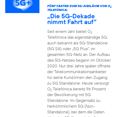
FÜNF FAKTEN ZUM 5G-JUBILÄUM VON O
2
TELEFÓNICA:
„Die 5G-Dekade
nimmt Fahrt auf“
Seit einem Jahr bietet O
2
Telefónica das eigenständige 5G,
auch bekannt als 5G-Standalone
(5G SA) oder „5G Plus“, im
gesamten 5G-Netz an. Der Aufbau
des 5G-Netzes begann im Oktober
2020. Nur drei Jahre später öffnete
der Telekommunikationsanbieter
für seine Kund:innen den Zugang
zu 5G Standalone. Heute versorgt
O
Telefónica bereits 96 Prozent
2
der Bevölkerung mit 5G
Standalone. Im Gegensatz zu
herkömmlichem 5G (Non-
Standalone), bei dem die Daten