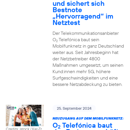
und sichert sich
Bestnote
„Hervorragend“ im
Netztest
Der Telekommunikationsanbieter
O
Telefónica baut sein
2
Mobilfunknetz in ganz Deutschland
weiter aus. Seit Jahresbeginn hat
der Netzbetreiber 4800
Maßnahmen umgesetzt, um seinen
Kund:innen mehr 5G, höhere
Surfgeschwindigkeiten und eine
bessere Netzabdeckung zu bieten.
25. September 2024
NEUZUGANG AUF DEM MOBILFUNKNETZ:
O
Telefónica baut
2
Credits: istock / Kar-Tr