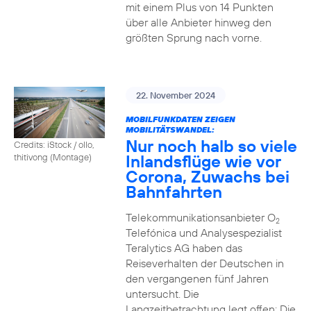
mit einem Plus von 14 Punkten
über alle Anbieter hinweg den
größten Sprung nach vorne.
22. November 2024
MOBILFUNKDATEN ZEIGEN
MOBILITÄTSWANDEL:
Nur noch halb so viele
Credits: iStock / ollo,
Inlandsflüge wie vor
thitivong (Montage)
Corona, Zuwachs bei
Bahnfahrten
Telekommunikationsanbieter O
2
Telefónica und Analysespezialist
Teralytics AG haben das
Reiseverhalten der Deutschen in
den vergangenen fünf Jahren
untersucht. Die
Langzeitbetrachtung legt offen: Die