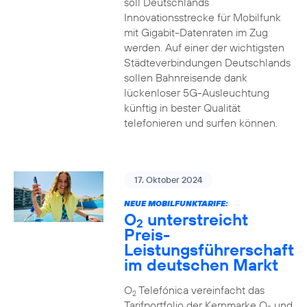
soll Deutschlands
Innovationsstrecke für Mobilfunk
mit Gigabit-Datenraten im Zug
werden. Auf einer der wichtigsten
Städteverbindungen Deutschlands
sollen Bahnreisende dank
lückenloser 5G-Ausleuchtung
künftig in bester Qualität
telefonieren und surfen können.
17. Oktober 2024
NEUE MOBILFUNKTARIFE:
O
unterstreicht
2
Preis-
Leistungsführerschaft
im deutschen Markt
O
Telefónica vereinfacht das
2
Tarifportfolio der Kernmarke O
und