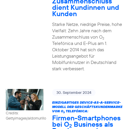
Zusammenschluss
dient Kundinnen und
Kunden
Starke Netze, niedrige Preise, hohe
Vielfalt: Zehn Jahre nach dem
Zusammenschluss von O
2
Telefónica und E-Plus am 1.
Oktober 2014 hat sich das
Leistungsangebot für
Mobilfunknutzer in Deutschland
stark verbessert.
30. September 2024
EINZIGARTIGES DEVICE-AS-A-SERVICE-
MODELL DER GESCHÄFTSKUNDENMARKE
VON O
TELEFÓNICA:
Credits:
2
Firmen-Smartphones
Gettyimages/aldomurillo
bei O
Business als
2