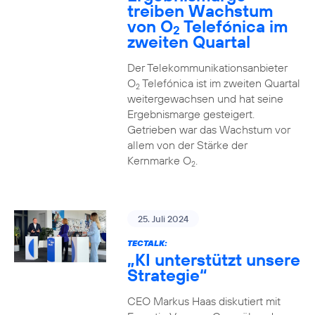
treiben Wachstum
von O
Telefónica im
2
zweiten Quartal
Der Telekommunikationsanbieter
O
Telefónica ist im zweiten Quartal
2
weitergewachsen und hat seine
Ergebnismarge gesteigert.
Getrieben war das Wachstum vor
allem von der Stärke der
Kernmarke O
.
2
25. Juli 2024
TECTALK:
„KI unterstützt unsere
Strategie“
CEO Markus Haas diskutiert mit