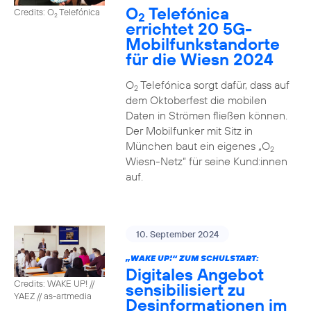
O
Telefónica
Credits: O
Telefónica
2
2
errichtet 20 5G-
Mobilfunkstandorte
für die Wiesn 2024
O
Telefónica sorgt dafür, dass auf
2
dem Oktoberfest die mobilen
Daten in Strömen fließen können.
Der Mobilfunker mit Sitz in
München baut ein eigenes „O
2
Wiesn-Netz“ für seine Kund:innen
auf.
10. September 2024
„WAKE UP!“ ZUM SCHULSTART:
Digitales Angebot
Credits: WAKE UP! //
sensibilisiert zu
YAEZ // as-artmedia
Desinformationen im