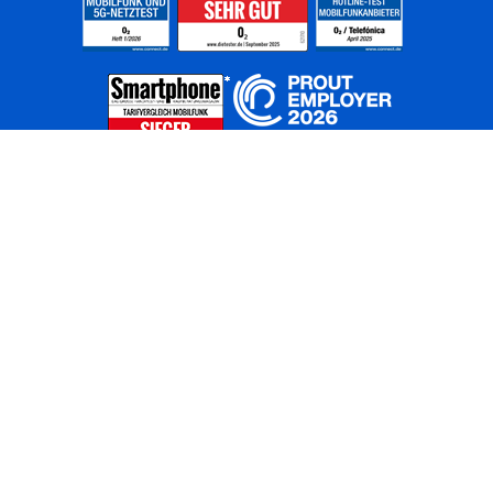
Home
Unternehmen
Netze
Nachhaltigkeit
Kunden
Investoren
Partner
Karriere
Presse
News
Privatkunden
Geschäftskunden
Worldwide