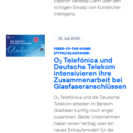
Expertin Vanessa Cann über den
richtigen Einsatz von Künstlicher
Intelligenz.
25. Juli 2024
FIBER-TO-THE-HOME
(FTTH)/GLASFASER:
O
Telefónica und
2
Deutsche Telekom
intensivieren ihre
Zusammenarbeit bei
Glasfaseranschlüssen
O
Telefónica und die Deutsche
2
Telekom arbeiten im Bereich
Glasfaser künftig noch enger
zusammen. Beide Unternehmen
haben einen Vertrag über ein
neues Einkaufsmodell für die