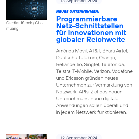
13. September 2024
NEUES UNTERNEHMEN:
Programmierbare
Credits: iStock / Chor
Netz-Schnittstellen
muang
für Innovationen mit
globaler Reichweite
América Móvil, AT&T, Bharti Airtel,
Deutsche Telekom, Orange,
Reliance Jio, Singtel, Telefónica,
Telstra, T-Mobile, Verizon, Vodafone
und Ericsson gründen neues
Unternehmen zur Vermarktung von
Netzwerk-APIs. Ziel des neuen
Unternehmens: neue digitale
Anwendungen sollen überall und
in jedem Netzwerk funktionieren.
12. September 2024