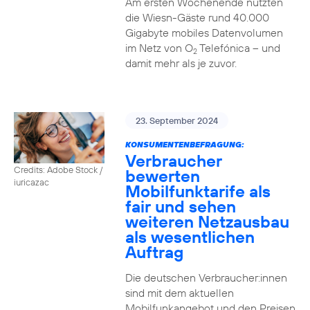
Am ersten Wochenende nutzten
die Wiesn-Gäste rund 40.000
Gigabyte mobiles Datenvolumen
im Netz von O
Telefónica – und
2
damit mehr als je zuvor.
23. September 2024
KONSUMENTENBEFRAGUNG:
Verbraucher
Credits: Adobe Stock /
bewerten
iuricazac
Mobilfunktarife als
fair und sehen
weiteren Netzausbau
als wesentlichen
Auftrag
Die deutschen Verbraucher:innen
sind mit dem aktuellen
Mobilfunkangebot und den Preisen