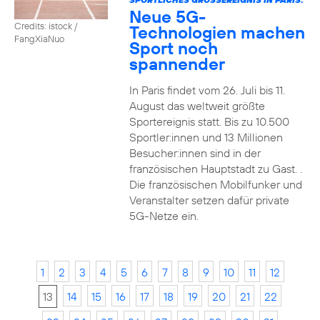
Neue 5G-
Credits: istock /
Technologien machen
FangXiaNuo
Sport noch
spannender
In Paris findet vom 26. Juli bis 11.
August das weltweit größte
Sportereignis statt. Bis zu 10.500
Sportler:innen und 13 Millionen
Besucher:innen sind in der
französischen Hauptstadt zu Gast. .
Die französischen Mobilfunker und
Veranstalter setzen dafür private
5G-Netze ein.
1
2
3
4
5
6
7
8
9
10
11
12
13
14
15
16
17
18
19
20
21
22