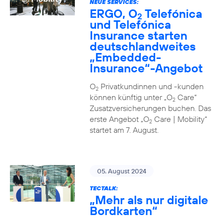
NEUE SERVICES:
ERGO, O
Telefónica
2
und Telefónica
Insurance starten
deutschlandweites
„Embedded-
Insurance“-Angebot
O
Privatkundinnen und -kunden
2
können künftig unter „O
Care“
2
Zusatzversicherungen buchen. Das
erste Angebot „O
Care | Mobility“
2
startet am 7. August.
05. August 2024
TECTALK:
„Mehr als nur digitale
Bordkarten“