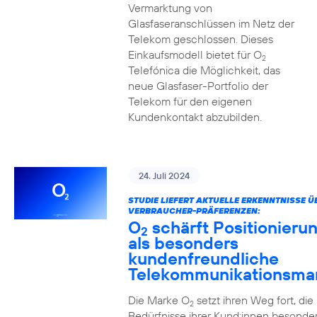
Vermarktung von
Glasfaseranschlüssen im Netz der
Telekom geschlossen. Dieses
Einkaufsmodell bietet für O
2
Telefónica die Möglichkeit, das
neue Glasfaser-Portfolio der
Telekom für den eigenen
Kundenkontakt abzubilden.
24. Juli 2024
STUDIE LIEFERT AKTUELLE ERKENNTNISSE Ü
VERBRAUCHER-PRÄFERENZEN:
O
schärft Positionieru
2
als besonders
kundenfreundliche
Telekommunikationsma
Die Marke O
setzt ihren Weg fort, die
2
Bedürfnisse ihrer Kund:innen besonde