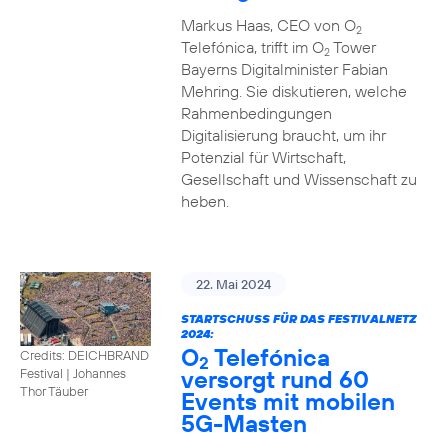
Markus Haas, CEO von O
2
Telefónica, trifft im O
Tower
2
Bayerns Digitalminister Fabian
Mehring. Sie diskutieren, welche
Rahmenbedingungen
Digitalisierung braucht, um ihr
Potenzial für Wirtschaft,
Gesellschaft und Wissenschaft zu
heben.
22. Mai 2024
STARTSCHUSS FÜR DAS FESTIVALNETZ
2024:
O
Telefónica
Credits: DEICHBRAND
2
versorgt rund 60
Festival | Johannes
Thor Täuber
Events mit mobilen
5G-Masten