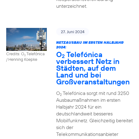
unterzeichnet.
27. Juni 2024
NETZAUSBAU IM ERSTEN HALBJAHR
2024:
O
Telefónica
Credits: O
Telefónica
2
2
verbessert Netz in
/ Henning Koepke
Städten, auf dem
Land und bei
Großveranstaltungen
O
Telefónica sorgt mit rund 3250
2
Ausbaumaßnahmen im ersten
Halbjahr 2024 für ein
deutschlandweit besseres
Mobilfunknetz. Gleichzeitig bereitet
sich der
Telekommunikationsanbieter