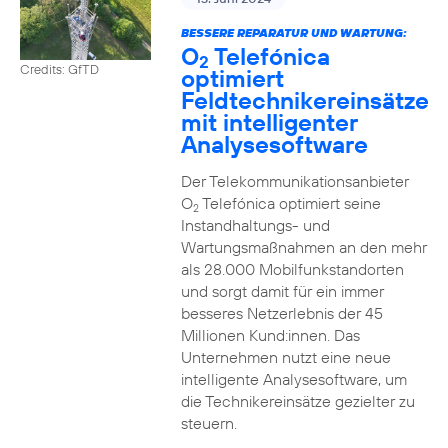
BESSERE REPARATUR UND WARTUNG:
O
Telefónica
2
Credits: GfTD
optimiert
Feldtechnikereinsätze
mit intelligenter
Analysesoftware
Der Telekommunikationsanbieter
O
Telefónica optimiert seine
2
Instandhaltungs- und
Wartungsmaßnahmen an den mehr
als 28.000 Mobilfunkstandorten
und sorgt damit für ein immer
besseres Netzerlebnis der 45
Millionen Kund:innen. Das
Unternehmen nutzt eine neue
intelligente Analysesoftware, um
die Technikereinsätze gezielter zu
steuern.