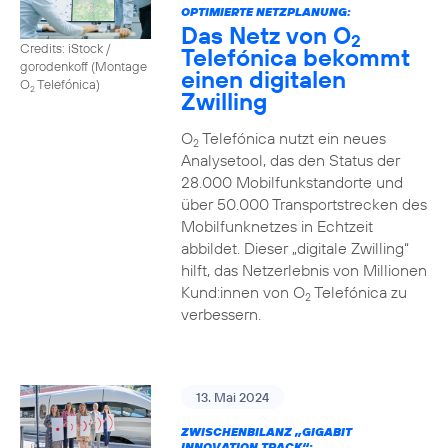
OPTIMIERTE NETZPLANUNG:
Das Netz von O
2
Credits: iStock /
Telefónica bekommt
gorodenkoff (Montage
einen digitalen
O
Telefónica)
2
Zwilling
O
Telefónica nutzt ein neues
2
Analysetool, das den Status der
28.000 Mobilfunkstandorte und
über 50.000 Transportstrecken des
Mobilfunknetzes in Echtzeit
abbildet. Dieser „digitale Zwilling“
hilft, das Netzerlebnis von Millionen
Kund:innen von O
Telefónica zu
2
verbessern.
13. Mai 2024
ZWISCHENBILANZ „GIGABIT
INNOVATION TRACK“: