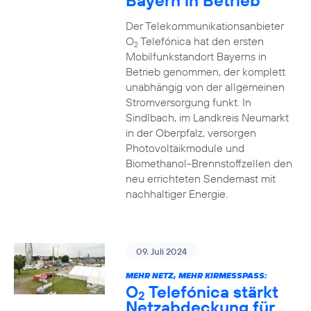
Bayern in Betrieb
Der Telekommunikationsanbieter
O
Telefónica hat den ersten
2
Mobilfunkstandort Bayerns in
Betrieb genommen, der komplett
unabhängig von der allgemeinen
Stromversorgung funkt. In
Sindlbach, im Landkreis Neumarkt
in der Oberpfalz, versorgen
Photovoltaikmodule und
Biomethanol-Brennstoffzellen den
neu errichteten Sendemast mit
nachhaltiger Energie.
09. Juli 2024
MEHR NETZ, MEHR KIRMESSPASS:
O
Telefónica stärkt
2
Netzabdeckung für