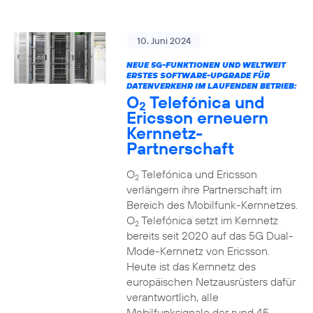
10. Juni 2024
NEUE 5G-FUNKTIONEN UND WELTWEIT
ERSTES SOFTWARE-UPGRADE FÜR
DATENVERKEHR IM LAUFENDEN BETRIEB:
O
Telefónica und
2
Ericsson erneuern
Kernnetz-
Partnerschaft
O
Telefónica und Ericsson
2
verlängern ihre Partnerschaft im
Bereich des Mobilfunk-Kernnetzes.
O
Telefónica setzt im Kernnetz
2
bereits seit 2020 auf das 5G Dual-
Mode-Kernnetz von Ericsson.
Heute ist das Kernnetz des
europäischen Netzausrüsters dafür
verantwortlich, alle
Mobilfunksignale der rund 45