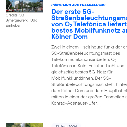
PÜNKTLICH ZUR FUSSBALL-EM:
Der erste 5G-
Credits: 5G
Straßenbeleuchtungsm
Synergiewerk | Udo
von O
Telefónica liefert
2
Ernhuber
bestes Mobilfunknetz 
Kölner Dom
Zwei in einem – seit heute funkt der er
5G-Straßenbeleuchtungsmast des
Telekommunikationsanbieters O
2
Telefónica in Köln. Er liefert Licht und
gleichzeitig bestes 5G-Netz für
Mobilfunkkund:innen. Der 5G-
Straßenbeleuchtungsmast steht hinte
dem Kölner Dom und dem Hauptbahn
mitten in einer der großen Fanmeilen
Konrad-Adenauer-Ufer.
13. Juni 2024