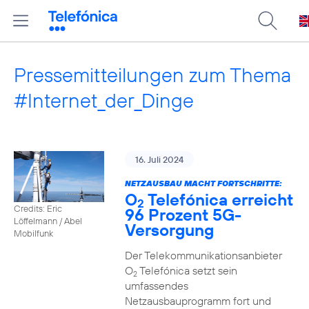
Pressemitteilungen zum Thema
#Internet_der_Dinge
16. Juli 2024
NETZAUSBAU MACHT FORTSCHRITTE:
O
Telefónica erreicht
2
Credits: Eric
96 Prozent 5G-
Löffelmann / Abel
Versorgung
Mobilfunk
Der Telekommunikationsanbieter
O
Telefónica setzt sein
2
umfassendes
Netzausbauprogramm fort und