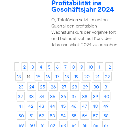
Profitabilität ins
Geschäftsjahr 2024
O
Telefónica setzt im ersten
2
Quartal den profitablen
Wachstumskurs der Vorjahre fort
und befindet sich auf Kurs, den
Jahresausblick 2024 zu erreichen
1
2
3
4
5
6
7
8
9
10
11
12
13
14
15
16
17
18
19
20
21
22
23
24
25
26
27
28
29
30
31
32
33
34
35
36
37
38
39
40
41
42
43
44
45
46
47
48
49
50
51
52
53
54
55
56
57
58
59
60
61
62
63
64
65
66
67