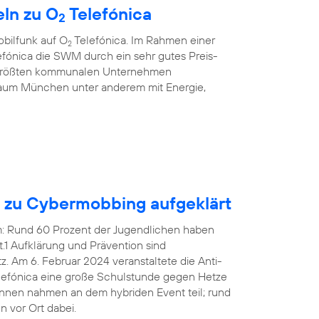
ln zu O
Telefónica
2
bilfunk auf O
Telefónica. Im Rahmen einer
2
fónica die SWM durch ein sehr gutes Preis-
r größten kommunalen Unternehmen
aum München unter anderem mit Energie,
n zu Cybermobbing aufgeklärt
em: Rund 60 Prozent der Jugendlichen haben
1 Aufklärung und Prävention sind
 Am 6. Februar 2024 veranstaltete die Anti-
efónica eine große Schulstunde gegen Hetze
innen nahmen an dem hybriden Event teil; rund
 vor Ort dabei.