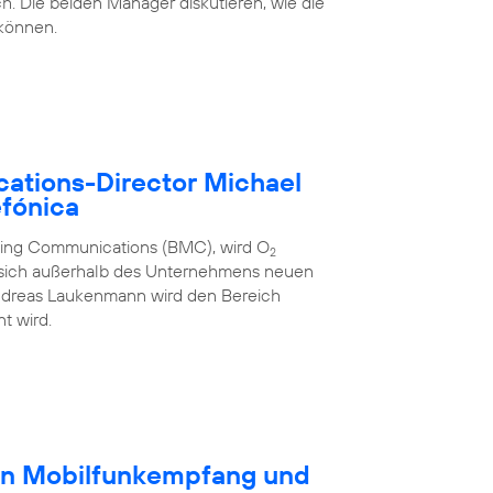
h. Die beiden Manager diskutieren, wie die
 können.
ations-Director Michael
fónica
eting Communications (BMC), wird O
2
 sich außerhalb des Unternehmens neuen
ndreas Laukenmann wird den Bereich
t wird.
en Mobilfunkempfang und