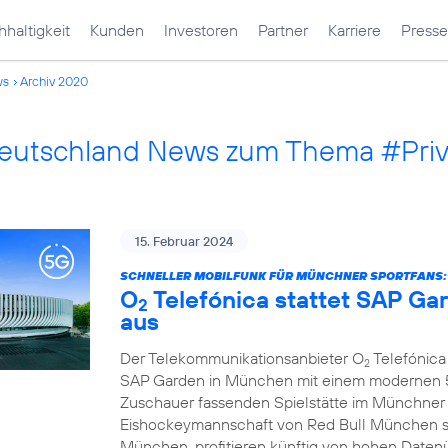
haltigkeit
Kunden
Investoren
Partner
Karriere
Presse
ws
Archiv 2020
Deutschland News zum Thema #Pri
15. Februar 2024
SCHNELLER MOBILFUNK FÜR MÜNCHNER SPORTFANS:
O
Telefónica stattet SAP G
2
aus
Der Telekommunikationsanbieter O
Telefónica 
2
SAP Garden in München mit einem modernen 5G
Zuschauer fassenden Spielstätte im Münchner
Eishockeymannschaft von Red Bull München s
München, profitieren künftig von hohen Daten