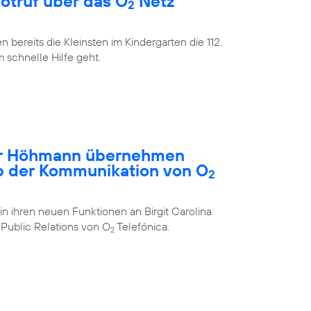
Notruf über das O
Netz
2
bereits die Kleinsten im Kindergarten die 112.
m schnelle Hilfe geht.
ar Höhmann übernehmen
b der Kommunikation von O
2
in ihren neuen Funktionen an Birgit Carolina
Public Relations von O
Telefónica.
2