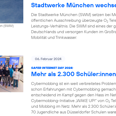
Stadtwerke München wechse
Die Stadtwerke München (SWM) setzen bei Mo
öffentlichen Ausschreibung überzeugte O
Tele
2
Leistungs-Verhältnis. Die SWM sind eines de
hen (SWM)
Deutschlands und versorgen Kunden im Großr
Mobilität und Trinkwasser.
06. Februar 2024
SAFER INTERNET DAY 2024:
Mehr als 2.300 Schüler:inne
Cybermobbing ist ein weit verbreitetes Probl
schon Erfahrungen mit Cybermobbing gemacht.
entscheidend im Kampf gegen den Hass im Netz.
Cybermobbing-Initiative „WAKE UP!“ von O
Tel
2
und Mobbing im Netz. Mehr als 2.300 Schüler:
70 Jugendliche aus Düsseldorfer Schulen waren