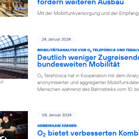
fordern weiteren Ausbau
Mit der Mobilfunkversorgung und der Empfangsq
24. Januar 2024
MOBILITÄTSANALYSE VON O
TELEFÓNICA UND TERALY
2
Deutlich weniger Zugreisend
bundesweiten Mobilität
O
Telefónica hat in Kooperation mit dem Analys
2
anonymisierter und aggregierter Mobilfunkdaten 
ull
Menschen während des Bahnstreiks vom 10. bis 
08. Januar 2024
GEMEINSAM SPAREN:
O
bietet verbesserten Kombi-
2