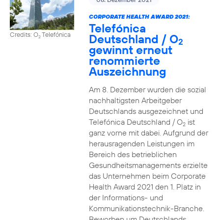
CORPORATE HEALTH AWARD 2021:
Telefónica
Credits: O
Telefónica
Deutschland / O
2
2
gewinnt erneut
renommierte
Auszeichnung
Am 8. Dezember wurden die sozial
nachhaltigsten Arbeitgeber
Deutschlands ausgezeichnet und
Telefónica Deutschland / O
ist
2
ganz vorne mit dabei. Aufgrund der
herausragenden Leistungen im
Bereich des betrieblichen
Gesundheitsmanagements erzielte
das Unternehmen beim Corporate
Health Award 2021 den 1. Platz in
der Informations- und
Kommunikationstechnik-Branche.
Beworben um Deutschlands