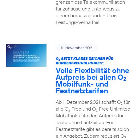
grenzenlose Telekommunikation
für zuhause und unterwegs zu
einem herausragenden Preis-
Leistungs-Verhältnis.
11. November 2021
O
SETZT KLARES ZEICHEN FÜR
2
KUNDENFREUNDLICHKEIT:
Volle Flexibilität ohne
Aufpreis bei allen O
2
Mobilfunk- und
Festnetztarifen
Ab 1. Dezember 2021 schafft O
für
2
alle O
Free und O
Free Unlimited
2
2
Mobilfunktarife den Aufpreis für
Tarife ohne Laufzeit ab. Für
Festnetztarife gibt es bereits solch
ein Angebot. Zudem reduziert O
2