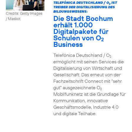
TELEFÓNICA DEUTSCHLAND / O
IST
2
TREIBER DER DIGITALISIERUNG DES
BILDUNGSWESENS:
Credits: Getty Images
Die Stadt Bochum
/ Maskot
erhält 1.000
Digitalpakete für
Schulen von O
2
Business
Telefónica Deutschland / O
2
ermöglicht mit seinen Services die
Digitalisierung von Wirtschaft und
Gesellschaft. Das erneut von der
Fachzeitschrift Connect mit “sehr
gut” ausgezeichnete O
2
Mobilfunknetz ist die Grundlage für
Kommunikation, innovative
Geschäftsmodelle, Industrie 4.0
und digitale Teilhabe.