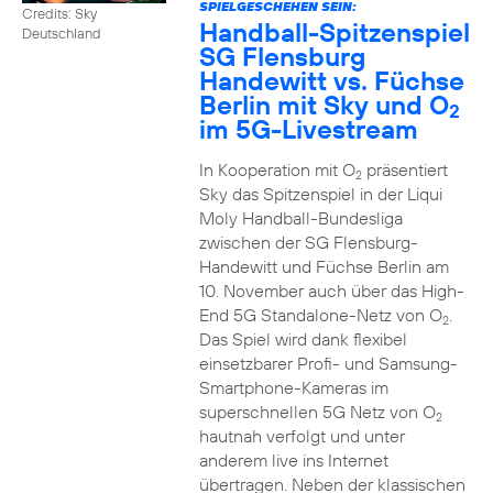
SPIELGESCHEHEN SEIN:
Credits: Sky
Handball-Spitzenspiel
Deutschland
SG Flensburg
Handewitt vs. Füchse
Berlin mit Sky und O
2
im 5G-Livestream
In Kooperation mit O
präsentiert
2
Sky das Spitzenspiel in der Liqui
Moly Handball-Bundesliga
zwischen der SG Flensburg-
Handewitt und Füchse Berlin am
10. November auch über das High-
End 5G Standalone-Netz von O
.
2
Das Spiel wird dank flexibel
einsetzbarer Profi- und Samsung-
Smartphone-Kameras im
superschnellen 5G Netz von O
2
hautnah verfolgt und unter
anderem live ins Internet
übertragen. Neben der klassischen