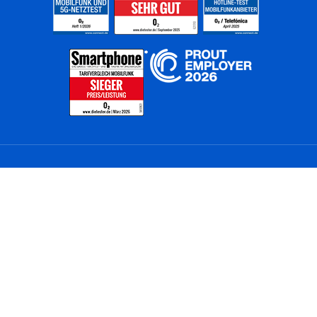
Home
Unternehmen
Netze
Nachhaltigkeit
Kunden
Investoren
Partner
Karriere
Presse
News
Privatkunden
Geschäftskunden
Worldwide