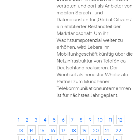
vertreten und dort als Anbieter von
mobilen Sprach- und
Datendiensten für ‚Global Citizens‘
ein etablierter Bestandteil der
Marktlandschaft. Um ihr
Wachstumspotenzial weiter zu
erhöhen, wird Lebara ihr
Mobilfunkgeschäft künftig über die
Netzinfrastruktur von Telefónica
Deutschland realisieren. Der
Wechsel als neuester Wholesale-
Partner zum Münchener
Telekommunikationsunternehmen
ist für nächstes Jahr geplant.
1
2
3
4
5
6
7
8
9
10
11
12
13
14
15
16
17
18
19
20
21
22