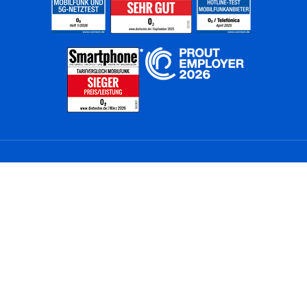
Home
Unternehmen
Netze
Nachhaltigkeit
Kunden
Investoren
Partner
Karriere
Presse
News
Privatkunden
Geschäftskunden
Worldwide