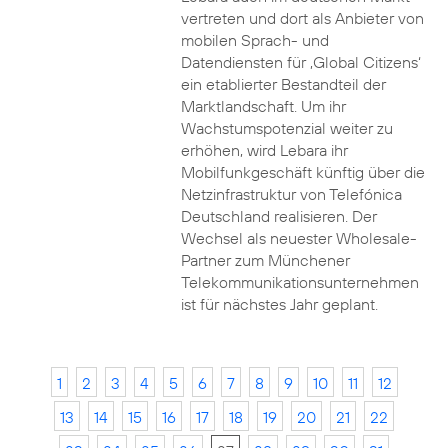
vertreten und dort als Anbieter von
mobilen Sprach- und
Datendiensten für ‚Global Citizens‘
ein etablierter Bestandteil der
Marktlandschaft. Um ihr
Wachstumspotenzial weiter zu
erhöhen, wird Lebara ihr
Mobilfunkgeschäft künftig über die
Netzinfrastruktur von Telefónica
Deutschland realisieren. Der
Wechsel als neuester Wholesale-
Partner zum Münchener
Telekommunikationsunternehmen
ist für nächstes Jahr geplant.
1
2
3
4
5
6
7
8
9
10
11
12
13
14
15
16
17
18
19
20
21
22