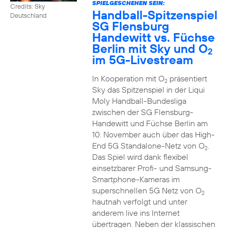
SPIELGESCHEHEN SEIN:
Credits: Sky
Handball-Spitzenspiel
Deutschland
SG Flensburg
Handewitt vs. Füchse
Berlin mit Sky und O
2
im 5G-Livestream
In Kooperation mit O
präsentiert
2
Sky das Spitzenspiel in der Liqui
Moly Handball-Bundesliga
zwischen der SG Flensburg-
Handewitt und Füchse Berlin am
10. November auch über das High-
End 5G Standalone-Netz von O
.
2
Das Spiel wird dank flexibel
einsetzbarer Profi- und Samsung-
Smartphone-Kameras im
superschnellen 5G Netz von O
2
hautnah verfolgt und unter
anderem live ins Internet
übertragen. Neben der klassischen