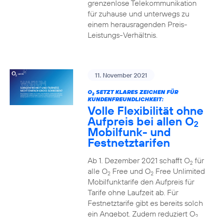
grenzenlose Telekommunikation
für zuhause und unterwegs zu
einem herausragenden Preis-
Leistungs-Verhältnis.
11. November 2021
O
SETZT KLARES ZEICHEN FÜR
2
KUNDENFREUNDLICHKEIT:
Volle Flexibilität ohne
Aufpreis bei allen O
2
Mobilfunk- und
Festnetztarifen
Ab 1. Dezember 2021 schafft O
für
2
alle O
Free und O
Free Unlimited
2
2
Mobilfunktarife den Aufpreis für
Tarife ohne Laufzeit ab. Für
Festnetztarife gibt es bereits solch
ein Angebot. Zudem reduziert O
2