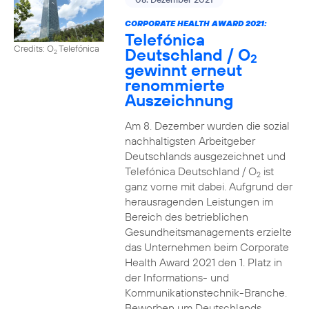
CORPORATE HEALTH AWARD 2021:
Telefónica
Credits: O
Telefónica
Deutschland / O
2
2
gewinnt erneut
renommierte
Auszeichnung
Am 8. Dezember wurden die sozial
nachhaltigsten Arbeitgeber
Deutschlands ausgezeichnet und
Telefónica Deutschland / O
ist
2
ganz vorne mit dabei. Aufgrund der
herausragenden Leistungen im
Bereich des betrieblichen
Gesundheitsmanagements erzielte
das Unternehmen beim Corporate
Health Award 2021 den 1. Platz in
der Informations- und
Kommunikationstechnik-Branche.
Beworben um Deutschlands