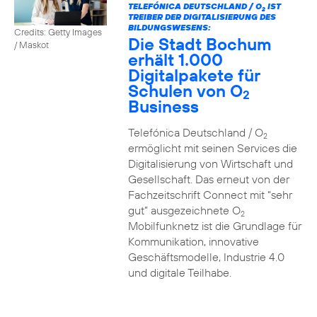
TELEFÓNICA DEUTSCHLAND / O
IST
2
TREIBER DER DIGITALISIERUNG DES
BILDUNGSWESENS:
Credits: Getty Images
Die Stadt Bochum
/ Maskot
erhält 1.000
Digitalpakete für
Schulen von O
2
Business
Telefónica Deutschland / O
2
ermöglicht mit seinen Services die
Digitalisierung von Wirtschaft und
Gesellschaft. Das erneut von der
Fachzeitschrift Connect mit “sehr
gut” ausgezeichnete O
2
Mobilfunknetz ist die Grundlage für
Kommunikation, innovative
Geschäftsmodelle, Industrie 4.0
und digitale Teilhabe.