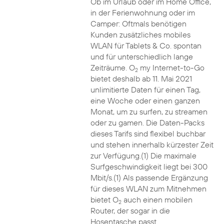
Ob im Urlaub oder im Home Office,
in der Ferienwohnung oder im
Camper: Oftmals benötigen
Kunden zusätzliches mobiles
WLAN für Tablets & Co. spontan
und für unterschiedlich lange
Zeiträume. O
my Internet-to-Go
2
bietet deshalb ab 11. Mai 2021
unlimitierte Daten für einen Tag,
eine Woche oder einen ganzen
Monat, um zu surfen, zu streamen
oder zu gamen. Die Daten-Packs
dieses Tarifs sind flexibel buchbar
und stehen innerhalb kürzester Zeit
zur Verfügung.(1) Die maximale
Surfgeschwindigkeit liegt bei 300
Mbit/s.(1) Als passende Ergänzung
für dieses WLAN zum Mitnehmen
bietet O
auch einen mobilen
2
Router, der sogar in die
Hosentasche passt.