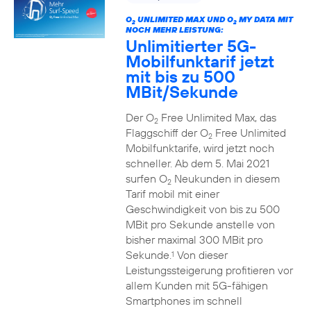
O
UNLIMITED MAX UND O
MY DATA MIT
2
2
NOCH MEHR LEISTUNG:
Unlimitierter 5G-
Mobilfunktarif jetzt
mit bis zu 500
MBit/Sekunde
Der O
Free Unlimited Max, das
2
Flaggschiff der O
Free Unlimited
2
Mobilfunktarife, wird jetzt noch
schneller. Ab dem 5. Mai 2021
surfen O
Neukunden in diesem
2
Tarif mobil mit einer
Geschwindigkeit von bis zu 500
MBit pro Sekunde anstelle von
bisher maximal 300 MBit pro
Sekunde.
Von dieser
1
Leistungssteigerung profitieren vor
allem Kunden mit 5G-fähigen
Smartphones im schnell