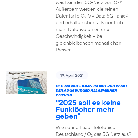
wachsenden 5G-Netz von O
.
2
2
Außerdem werden die reinen
Datentarife O
My Data 5G-fähig
2
2
und erhalten ebenfalls deutlich
mehr Datenvolumen und
Geschwindigkeit – bei
gleichbleibenden monatlichen
Preisen.
19. April 2021
CEO MARKUS HAAS IM INTERVIEW MIT
DER AUGSBURGER ALLGEMEINEN
ZEITUNG:
"2025 soll es keine
Funklöcher mehr
geben"
Wie schnell baut Telefónica
Deutschland / O
das 5G Netz aus?
2