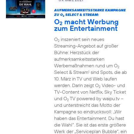
AUFMERKSAMKEITSSTARKE KAMPAGNE
ZU O
SELECT & STREAM:
2
O
macht Werbung
2
zum Entertainment
O
inszeniert sein neues
2
Streaming-Angebot auf großer
Bühne: Herzstück der
aufmerksamkeitsstarken
Werbemaßnahmen rund um O
2
Select & Stream
sind Spots, die ab
1
10. März in TV und Web laufen
werden. Darin zeigt O
Video- und
2
TV-Content von Netflix, Sky Ticket
und O
TV powered by waipu.tv –
2
und unterstreicht das Motto der
Kampagne so eindrucksvoll: „Wir
haben das Entertainment. Du hast
die Wahl“. Sie ist das erste größere
Werk der „Serviceplan Bubble“, ein