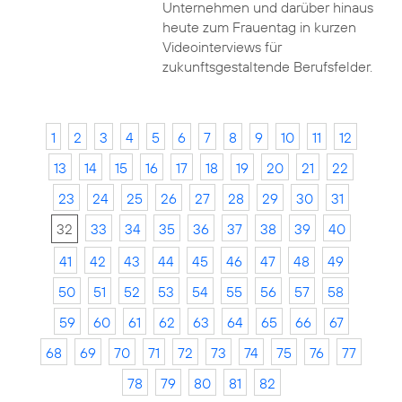
Unternehmen und darüber hinaus
heute zum Frauentag in kurzen
Videointerviews für
zukunftsgestaltende Berufsfelder.
1
2
3
4
5
6
7
8
9
10
11
12
13
14
15
16
17
18
19
20
21
22
23
24
25
26
27
28
29
30
31
32
33
34
35
36
37
38
39
40
41
42
43
44
45
46
47
48
49
50
51
52
53
54
55
56
57
58
59
60
61
62
63
64
65
66
67
68
69
70
71
72
73
74
75
76
77
78
79
80
81
82