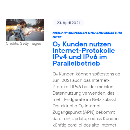
23. April 2021
MEHR IP-ADRESSEN UND ENDGERÄTE IM
NETZ:
O
Kunden nutzen
Credits: Gettyimages
2
Internet-Protokolle
IPv4 und IPv6 im
Parallelbetrieb
O
Kunden können spätestens ab
2
Juni 2021 auch das Internet-
Protokoll IPv6 bei der mobilen
Datennutzung verwenden, das
mehr Endgeräte im Netz zulässt.
Der aktuelle O
Internet-
2
Zugangspunkt (APN) bekommt
dafür ein Update, sodass Kunden
künftig parallel das alte Internet-