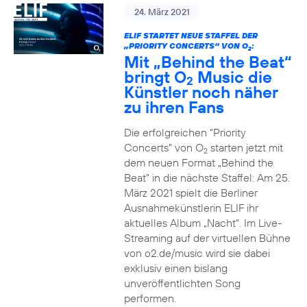
24. März 2021
ELIF STARTET NEUE STAFFEL DER
„PRIORITY CONCERTS“ VON O
:
2
Mit „Behind the Beat“
bringt O
Music die
2
Künstler noch näher
zu ihren Fans
Die erfolgreichen “Priority
Concerts” von O
starten jetzt mit
2
dem neuen Format „Behind the
Beat“ in die nächste Staffel: Am 25.
März 2021 spielt die Berliner
Ausnahmekünstlerin ELIF ihr
aktuelles Album „Nacht“. Im Live-
Streaming auf der virtuellen Bühne
von o2.de/music wird sie dabei
exklusiv einen bislang
unveröffentlichten Song
performen.