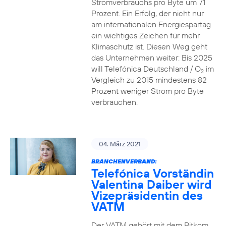
Stromverbrauchs pro Byte um 71
Prozent. Ein Erfolg, der nicht nur
am internationalen Energiespartag
ein wichtiges Zeichen für mehr
Klimaschutz ist. Diesen Weg geht
das Unternehmen weiter: Bis 2025
will Telefónica Deutschland / O
im
2
Vergleich zu 2015 mindestens 82
Prozent weniger Strom pro Byte
verbrauchen.
04. März 2021
BRANCHENVERBAND:
Telefónica Vorständin
Valentina Daiber wird
Vizepräsidentin des
VATM
Der VATM gehört mit dem Bitkom