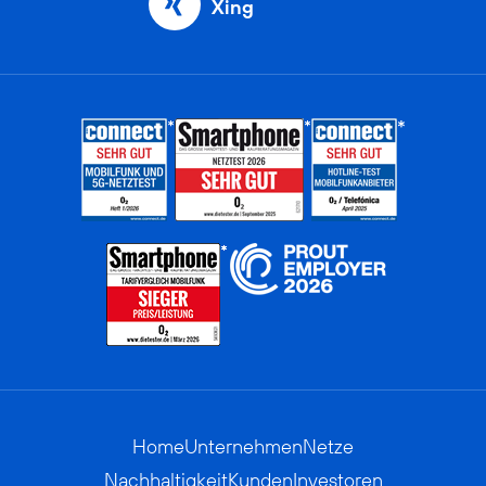
Xing
Home
Unternehmen
Netze
Nachhaltigkeit
Kunden
Investoren