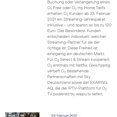
Buchung oder Verlängerung eines
O
Free oder O
my Home Tarifs
2
2
erhalten O
Kunden ab 23. Februar
2
2021 ein Streaming-Jahrespaket
inklusive – und sparen so bis zu 120
Euro. Das Besondere: Kunden
entscheiden individuell, welcher
Streaming-Partner für sie der
richtige ist. Diese Freiheit ist
einzigartig am deutschen Markt.
Für O
Select & Stream kooperiert
2
O
erstmals mit Netflix. Gleichzeitig
2
vertieft O
bestehende
2
Partnerschaften mit Sky
Deutschland sowie der EXARING
AG, die die IPTV-Plattform für O
2
TV powered by waipu.tv liefert.
09. Februar 2021