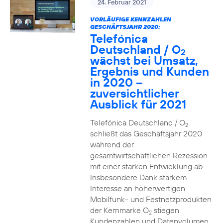
24. Februar 2021
VORLÄUFIGE KENNZAHLEN
GESCHÄFTSJAHR 2020:
Telefónica
Deutschland / O
2
wächst bei Umsatz,
Ergebnis und Kunden
in 2020 –
zuversichtlicher
Ausblick für 2021
Telefónica Deutschland / O
2
schließt das Geschäftsjahr 2020
während der
gesamtwirtschaftlichen Rezession
mit einer starken Entwicklung ab.
Insbesondere Dank starkem
Interesse an höherwertigen
Mobilfunk- und Festnetzprodukten
der Kernmarke O
stiegen
2
Kundenzahlen und Datenvolumen