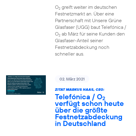
O
greift weiter im deutschen
2
Festnetzmarkt an. Über eine
Partnerschaft mit Unsere Grüne
Glasfaser (UGG) baut Telefónica /
O
ab März für seine Kunden den
2
Glasfaser-Anteil seiner
Festnetzabdeckung noch
schneller aus.
02. März 2021
ZITAT MARKUS HAAS, CEO:
Telefónica / O
2
verfügt schon heute
über die größte
Festnetzabdeckung
in Deutschland