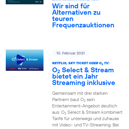
Wir sind für
Alternativen zu
teuren
Frequenzauktionen
10. Februar 2021
NETFLIX, SKY TICKET ODER O
TV:
2
O
Select & Stream
2
bietet ein Jahr
Streaming inklusive
Gemeinsam mit drei starken
Partnern baut O
sein
2
Entertainment-Angebot deutlich
aus: O
Select & Stream kombiniert
2
Tarife für unterwegs und zuhause
mit Video- und TV-Streaming. Bei