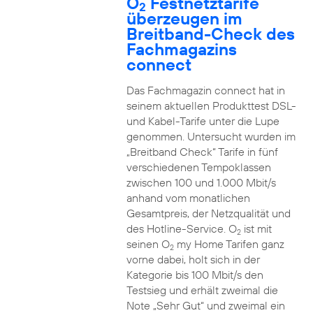
O
Festnetztarife
2
überzeugen im
Breitband-Check des
Fachmagazins
connect
Das Fachmagazin connect hat in
seinem aktuellen Produkttest DSL-
und Kabel-Tarife unter die Lupe
genommen. Untersucht wurden im
„Breitband Check“ Tarife in fünf
verschiedenen Tempoklassen
zwischen 100 und 1.000 Mbit/s
anhand vom monatlichen
Gesamtpreis, der Netzqualität und
des Hotline-Service. O
ist mit
2
seinen O
my Home Tarifen ganz
2
vorne dabei, holt sich in der
Kategorie bis 100 Mbit/s den
Testsieg und erhält zweimal die
Note „Sehr Gut“ und zweimal ein