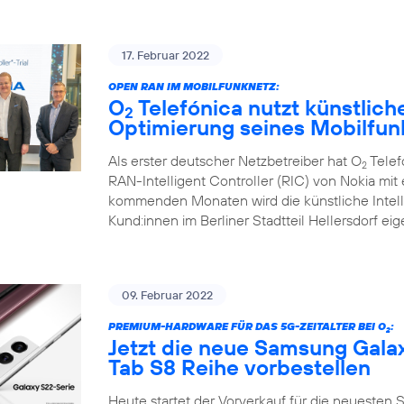
17. Februar 2022
OPEN RAN IM MOBILFUNKNETZ:
O
Telefónica nutzt künstliche
2
Optimierung seines Mobilfun
Als erster deutscher Netzbetreiber hat O
Telef
2
RAN-Intelligent Controller (RIC) von Nokia mi
kommenden Monaten wird die künstliche Intell
Kund:innen im Berliner Stadtteil Hellersdorf ei
09. Februar 2022
PREMIUM-HARDWARE FÜR DAS 5G-ZEITALTER BEI O
:
2
Jetzt die neue Samsung Gala
Tab S8 Reihe vorbestellen
Heute startet der Vorverkauf für die neuesten