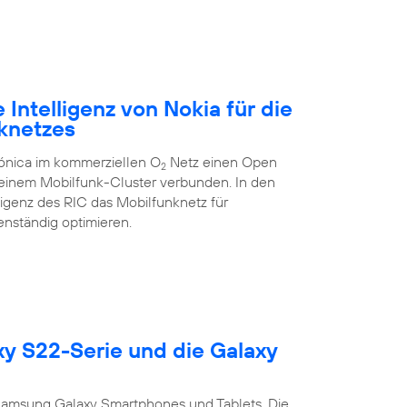
 Intelligenz von Nokia für die
knetzes
ónica im kommerziellen O
Netz einen Open
2
t einem Mobilfunk-Cluster verbunden. In den
igenz des RIC das Mobilfunknetz für
genständig optimieren.
xy S22-Serie und die Galaxy
 Samsung Galaxy Smartphones und Tablets. Die