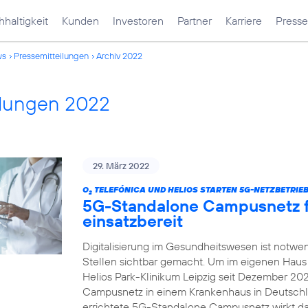
haltigkeit
Kunden
Investoren
Partner
Karriere
Presse
ws
Pressemitteilungen
Archiv 2022
ilungen 2022
29. März 2022
O
TELEFÓNICA UND HELIOS STARTEN 5G-NETZBETRIEB 
2
5G-Standalone Campusnetz für
einsatzbereit
Digitalisierung im Gesundheitswesen ist notwe
Stellen sichtbar gemacht. Um im eigenen Haus d
Helios Park-Klinikum Leipzig seit Dezember 20
Campusnetz in einem Krankenhaus in Deutschl
errichtete 5G-Standalone Campusnetz wirkt dabe