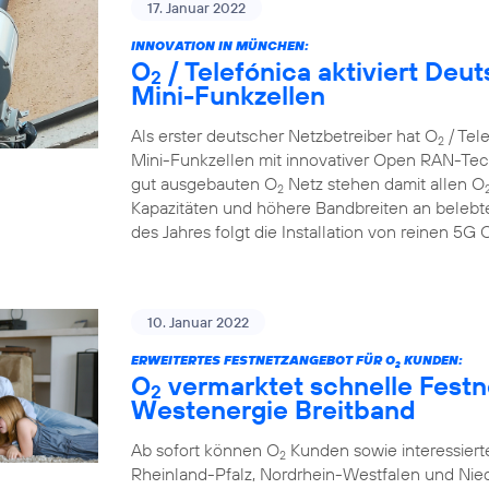
17. Januar 2022
INNOVATION IN MÜNCHEN:
O
/ Telefónica aktiviert De
2
Mini-Funkzellen
Als erster deutscher Netzbetreiber hat O
/ Tel
2
Mini-Funkzellen mit innovativer Open RAN-Tech
gut ausgebauten O
Netz stehen damit allen O
2
Kapazitäten und höhere Bandbreiten an belebte
des Jahres folgt die Installation von reinen 5
10. Januar 2022
ERWEITERTES FESTNETZANGEBOT FÜR O
KUNDEN:
2
O
vermarktet schnelle Festn
2
Westenergie Breitband
Ab sofort können O
Kunden sowie interessier
2
Rheinland-Pfalz, Nordrhein-Westfalen und Nie