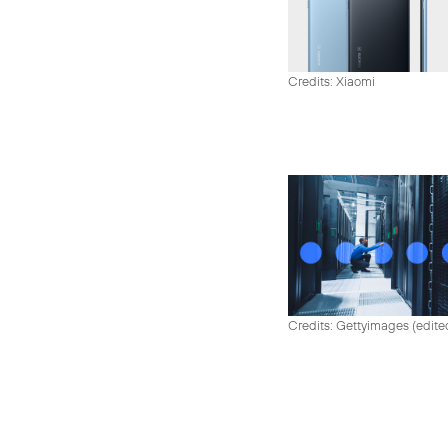
Credits: Xiaomi
Credits: Gettyimages (edite