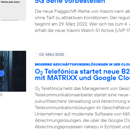
5G Serie vorbestellen
Die neue Flaggschiff-Reihe von Xiaomi kann ab
ohne Tarif zu attraktiven Konditionen. Der regu
beginnt am 29. März 2022. Wer sich bis zum 4. 
erhält die neue Xiaomi Watch S1 Active (UVP 179
02. März 2022
MODERNE GESCHÄFTSKUNDENLÖSUNGEN IN DER CLOU
O
Telefónica startet neue 
2
mit MATRIXX und Google Cl
O
Telefónica hebt das Management von Gesch
2
Telekommunikationsanbieter startet eine neue c
d)
zukunftssichere Verwaltung und Abrechnung se
Telekommunikationslösungen im Geschäftskunde
Unternehmen auf modernste Software von MAT
Abrechnungslösungen, die über die Google Clo
Abrechnungsprozessen nahezu in Echtzeit und 