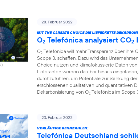
28. Februar 2022
MIT THE CLIMATE CHOICE DIE LIEFERKETTE DEKARBONI
O
Telefónica analysiert CO
2
2
O
Telefónica will mehr Transparenz über ihre 
2
Scope 3, schaffen. Dazu wird das Unternehmen
Choice nutzen und klimafokussierte Daten von 
d)
Lieferanten werden darüber hinaus eingeladen,
durchzuführen, um Potentiale zur Senkung de
erschlossenen qualitativen und quantitativen Da
Dekarbonisierung von O
Telefónica im Scope 
2
23. Februar 2022
VORLÄUFIGE KENNZAHLEN:
Telefónica Deutschland schli