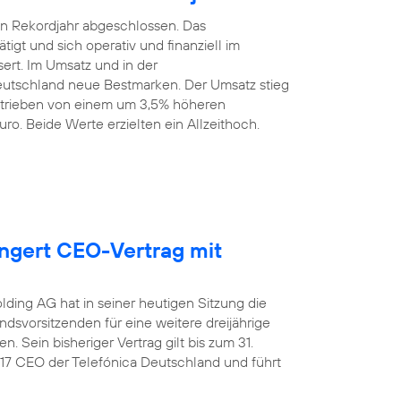
ein Rekordjahr abgeschlossen. Das
gt und sich operativ und finanziell im
sert. Im Umsatz und in der
eutschland neue Bestmarken. Der Umsatz stieg
getrieben von einem um 3,5% höheren
ro. Beide Werte erzielten ein Allzeithoch.
ängert CEO-Vertrag mit
lding AG hat in seiner heutigen Sitzung die
dsvorsitzenden für eine weitere dreijährige
 Sein bisheriger Vertrag gilt bis zum 31.
017 CEO der Telefónica Deutschland und führt