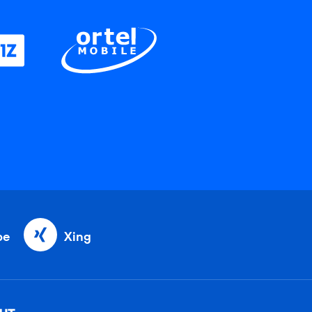
be
Xing