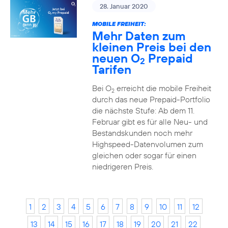
28. Januar 2020
MOBILE FREIHEIT:
Mehr Daten zum
kleinen Preis bei den
neuen O
Prepaid
2
Tarifen
Bei O
erreicht die mobile Freiheit
2
durch das neue Prepaid-Portfolio
die nächste Stufe: Ab dem 11.
Februar gibt es für alle Neu- und
Bestandskunden noch mehr
Highspeed-Datenvolumen zum
gleichen oder sogar für einen
niedrigeren Preis.
1
2
3
4
5
6
7
8
9
10
11
12
13
14
15
16
17
18
19
20
21
22