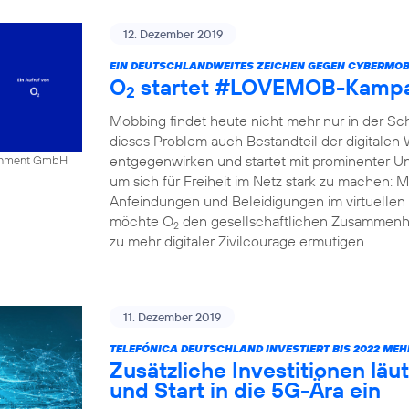
12. Dezember 2019
EIN DEUTSCHLANDWEITES ZEICHEN GEGEN CYBERMOB
O
startet #LOVEMOB-Kampa
2
Mobbing findet heute nicht mehr nur in der Schu
dieses Problem auch Bestandteil der digitalen
entgegenwirken und startet mit prominenter Un
tainment GmbH
um sich für Freiheit im Netz stark zu mache
Anfeindungen und Beleidigungen im virtuellen 
möchte O
den gesellschaftlichen Zusammenha
2
zu mehr digitaler Zivilcourage ermutigen.
11. Dezember 2019
TELEFÓNICA DEUTSCHLAND INVESTIERT BIS 2022 MEH
Zusätzliche Investitionen l
und Start in die 5G-Ära ein