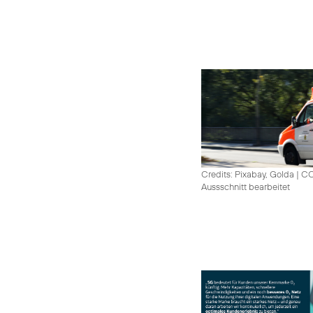
Credits: Pixabay, Golda
|
CC
Aussschnitt bearbeitet