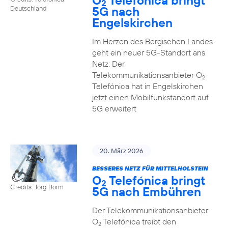
O
Telefónica bringt
2
5G nach
Deutschland
Engelskirchen
Im Herzen des Bergischen Landes
geht ein neuer 5G-Standort ans
Netz: Der
Telekommunikationsanbieter O
2
Telefónica hat in Engelskirchen
jetzt einen Mobilfunkstandort auf
5G erweitert
20. März 2026
BESSERES NETZ FÜR MITTELHOLSTEIN
O
Telefónica bringt
2
Credits: Jörg Borm
5G nach Embühren
Der Telekommunikationsanbieter
O
Telefónica treibt den
2