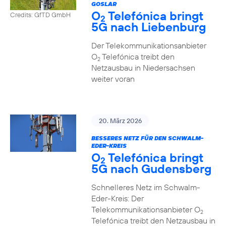
GOSLAR
O
Telefónica bringt
Credits: GfTD GmbH
2
5G nach Liebenburg
Der Telekommunikationsanbieter
O
Telefónica treibt den
2
Netzausbau in Niedersachsen
weiter voran
20. März 2026
BESSERES NETZ FÜR DEN SCHWALM-
EDER-KREIS
O
Telefónica bringt
2
5G nach Gudensberg
Schnelleres Netz im Schwalm-
Eder-Kreis: Der
Telekommunikationsanbieter O
2
Telefónica treibt den Netzausbau in