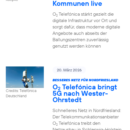
Kommunen live
O
Telefónica stärkt gezielt die
2
digitale Infrastruktur vor Ort und
sorgt dafür, dass moderne digitale
Angebote auch abseits der
Ballungszentren zuverlässig
genutzt werden können
20. März 2026
BESSERES NETZ FÜR NORDFRIESLAND
O
Telefónica bringt
2
Credits: Telefónica
5G nach Wester-
Deutschland
Ohrstedt
Schnelleres Netz in Nordfriesland:
Der Telekommunikationsanbieter
O
Telefónica treibt den
2
Netzausbau in Schleswig-Holstein