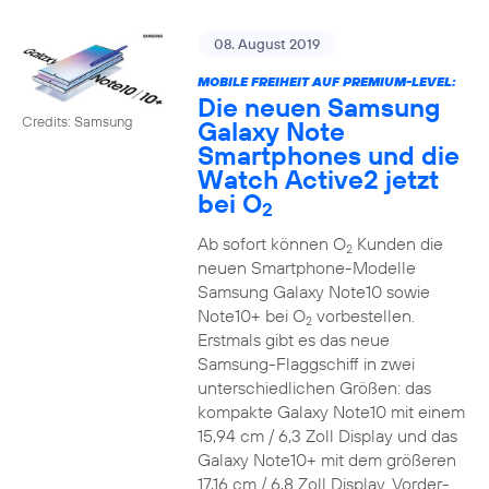
08. August 2019
MOBILE FREIHEIT AUF PREMIUM-LEVEL:
Die neuen Samsung
Credits: Samsung
Galaxy Note
Smartphones und die
Watch Active2 jetzt
bei O
2
Ab sofort können O
Kunden die
2
neuen Smartphone-Modelle
Samsung Galaxy Note10 sowie
Note10+ bei O
vorbestellen.
2
Erstmals gibt es das neue
Samsung-Flaggschiff in zwei
unterschiedlichen Größen: das
kompakte Galaxy Note10 mit einem
15,94 cm / 6,3 Zoll Display und das
Galaxy Note10+ mit dem größeren
17,16 cm / 6,8 Zoll Display. Vorder-