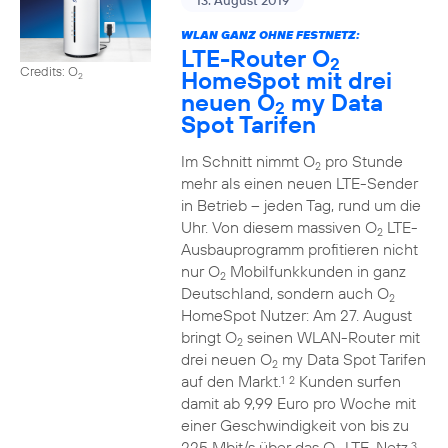
13. August 2019
WLAN GANZ OHNE FESTNETZ:
LTE-Router O
2
Credits: O
HomeSpot mit drei
2
neuen O
my Data
2
Spot Tarifen
Im Schnitt nimmt O
pro Stunde
2
mehr als einen neuen LTE-Sender
in Betrieb – jeden Tag, rund um die
Uhr. Von diesem massiven O
LTE-
2
Ausbauprogramm profitieren nicht
nur O
Mobilfunkkunden in ganz
2
Deutschland, sondern auch O
2
HomeSpot Nutzer: Am 27. August
bringt O
seinen WLAN-Router mit
2
drei neuen O
my Data Spot Tarifen
2
auf den Markt.
Kunden surfen
1
2
damit ab 9,99 Euro pro Woche mit
einer Geschwindigkeit von bis zu
225 Mbit/s über das O
LTE-Netz.
3