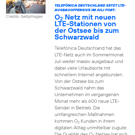
TELEFÓNICA DEUTSCHLAND SETZT LTE-
AUSBAUOFFENSIVE IM JULI FORT:
O
Netz mit neuen
Credits: Gettyimages
2
LTE-Stationen von
der Ostsee bis zum
Schwarzwald
Telefónica Deutschland hat das
LTE-Netz auch im Sommermonat
Juli weiter massiv ausgebaut und
dabei viele Urlaubsorte mit
schnellem Internet angebunden.
Von der Ostsee bis zum
Schwarzwald nahm das
Unternehmen im vergangenen
Monat mehr als 600 neue LTE-
Sender in Betrieb. Die
umfangreichen Maßnahmen
kommen O
Kunden in ihrem
2
digitalen Alltag unmittelbar zugute:
Die Qualität des O
Netzes hat sich