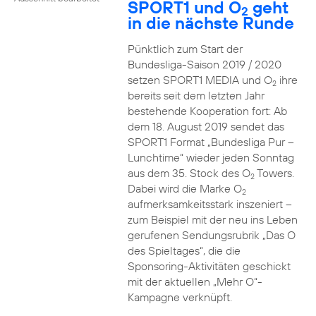
SPORT1 und O
geht
2
in die nächste Runde
Pünktlich zum Start der
Bundesliga-Saison 2019 / 2020
setzen SPORT1 MEDIA und O
ihre
2
bereits seit dem letzten Jahr
bestehende Kooperation fort: Ab
dem 18. August 2019 sendet das
SPORT1 Format „Bundesliga Pur –
Lunchtime“ wieder jeden Sonntag
aus dem 35. Stock des O
Towers.
2
Dabei wird die Marke O
2
aufmerksamkeitsstark inszeniert –
zum Beispiel mit der neu ins Leben
gerufenen Sendungsrubrik „Das O
des Spieltages“, die die
Sponsoring-Aktivitäten geschickt
mit der aktuellen „Mehr O“-
Kampagne verknüpft.