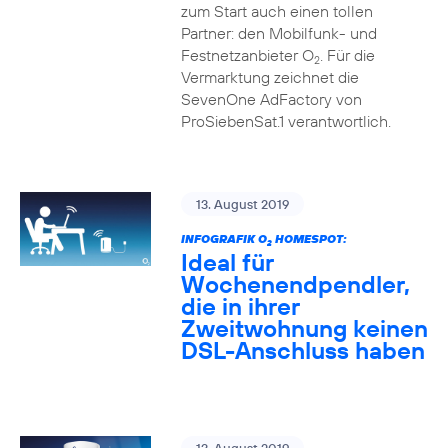
zum Start auch einen tollen
Partner: den Mobilfunk- und
Festnetzanbieter O
. Für die
2
Vermarktung zeichnet die
SevenOne AdFactory von
ProSiebenSat.1 verantwortlich.
13. August 2019
INFOGRAFIK O
HOMESPOT:
2
Ideal für
Wochenendpendler,
die in ihrer
Zweitwohnung keinen
DSL-Anschluss haben