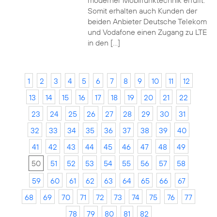
moderner Mobilfunktechnik erfüllt.
Somit erhalten auch Kunden der
beiden Anbieter Deutsche Telekom
und Vodafone einen Zugang zu LTE
in den […]
1
2
3
4
5
6
7
8
9
10
11
12
13
14
15
16
17
18
19
20
21
22
23
24
25
26
27
28
29
30
31
32
33
34
35
36
37
38
39
40
41
42
43
44
45
46
47
48
49
50
51
52
53
54
55
56
57
58
59
60
61
62
63
64
65
66
67
68
69
70
71
72
73
74
75
76
77
78
79
80
81
82