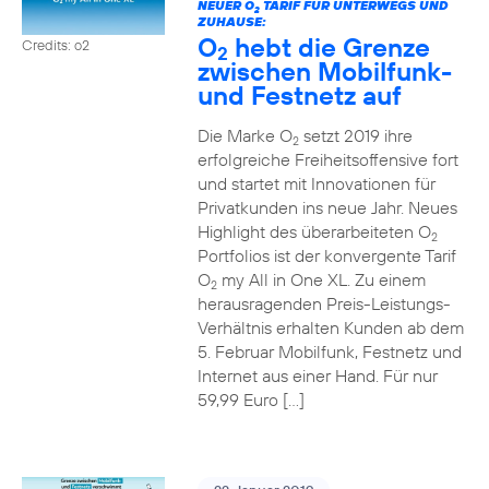
NEUER O
TARIF FÜR UNTERWEGS UND
2
ZUHAUSE:
O
hebt die Grenze
Credits: o2
2
zwischen Mobilfunk-
und Festnetz auf
Die Marke O
setzt 2019 ihre
2
erfolgreiche Freiheitsoffensive fort
und startet mit Innovationen für
Privatkunden ins neue Jahr. Neues
Highlight des überarbeiteten O
2
Portfolios ist der konvergente Tarif
O
my All in One XL. Zu einem
2
herausragenden Preis-Leistungs-
Verhältnis erhalten Kunden ab dem
5. Februar Mobilfunk, Festnetz und
Internet aus einer Hand. Für nur
59,99 Euro […]