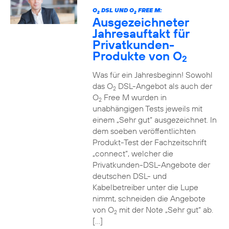
O
DSL UND O
FREE M:
2
2
Ausgezeichneter
Jahresauftakt für
Privatkunden-
Produkte von O
2
Was für ein Jahresbeginn! Sowohl
das O
DSL-Angebot als auch der
2
O
Free M wurden in
2
unabhängigen Tests jeweils mit
einem „Sehr gut“ ausgezeichnet. In
dem soeben veröffentlichten
Produkt-Test der Fachzeitschrift
„connect“, welcher die
Privatkunden-DSL-Angebote der
deutschen DSL- und
Kabelbetreiber unter die Lupe
nimmt, schneiden die Angebote
von O
mit der Note „Sehr gut“ ab.
2
[…]