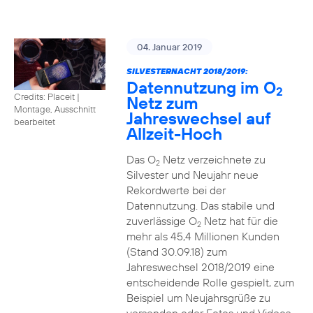
04. Januar 2019
SILVESTERNACHT 2018/2019:
Datennutzung im O
2
Credits: Placeit
|
Netz zum
Montage, Ausschnitt
Jahreswechsel auf
bearbeitet
Allzeit-Hoch
Das O
Netz verzeichnete zu
2
Silvester und Neujahr neue
Rekordwerte bei der
Datennutzung. Das stabile und
zuverlässige O
Netz hat für die
2
mehr als 45,4 Millionen Kunden
(Stand 30.09.18) zum
Jahreswechsel 2018/2019 eine
entscheidende Rolle gespielt, zum
Beispiel um Neujahrsgrüße zu