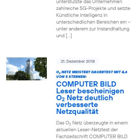
unterstützte das Unternehmen
zahlreiche 5G-Projekte und setzte
Künstliche Intelligenz in
unterschiedlichen Bereichen ein –
unter anderem zur Instandhaltung
und […]
21. Dezember 2018
O
NETZ MEISTERT DAUERTEST MIT 4,6
2
VON 5 STERNEN:
COMPUTER BILD
Leser bescheinigen
O
Netz deutlich
2
verbesserte
Netzqualität
Das O
Netz überzeugte in einem
2
aktuellen Leser-Netztest der
Fachzeitschrift COMPUTER BILD